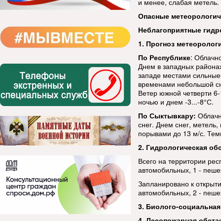
и менее, слабая метель.
Опасные метеорологи
Неблагоприятные гидр
1. Прогноз метеоролог
По Республике
: Облачн
Днем в западных районах
западе местами сильные 
временами небольшой сне
Ветер южной четверти 6-
ночью и днем -3...-8°С.
По Сыктывкару:
Облачн
снег. Днем снег, метель,
порывами до 13 м/с. Темп
2. Гидрологическая об
Всего на территории рес
автомобильных, 1 - пеше
Запланировано к открыти
автомобильных, 2 - пеше
3. Биолого-социальная
4. Лесопожарная обста