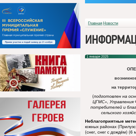
Главная
Новости
ИНФОРМАЦ
1 января 2025
ОПЕ
возникно
на террит
(
подготовлен на ос
ЦГМС», Управления 
потребителей и благ
сельского хозяй
Неблагоприятные мете
южных районах (Прилузс
(снег, снег с дождём) (