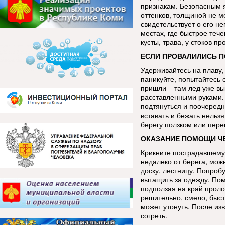
признакам. Безопасным я
оттенков, толщиной не м
свидетельствует о его н
местах, где быстрое теч
кусты, трава, у стоков 
ЕСЛИ ПРОВАЛИЛИСЬ П
Удерживайтесь на плаву,
паникуйте, попытайтесь 
пришли – там лед уже в
расставленными руками. 
подтянуться и поочередн
вставать и бежать нельзя
берегу ползком или пере
ОКАЗАНИЕ ПОМОЩИ ЧЕ
Крикните пострадавшему,
недалеко от берега, мож
доску, лестницу. Попроб
вытащить за одежду. Пом
подползая на край проло
решительно, смело, быст
может утонуть. После из
согреть.