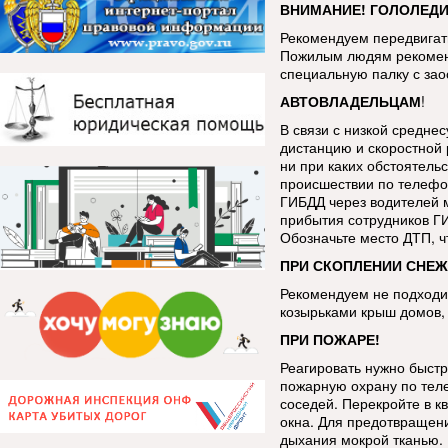
ВНИМАНИЕ! ГОЛОЛЕДИ
Рекомендуем передвигать
Пожилым людям рекоменд
специальную палку с за
АВТОВЛАДЕЛЬЦАМ
!
В связи с низкой средне
дистанцию и скоростной 
ни при каких обстоятель
происшествии по телефо
ГИБДД через водителей 
прибытия сотрудников Г
Обозначьте место ДТП, 
ПРИ СКОПЛЕНИИ СНЕЖ
Рекомендуем не подходит
козырьками крыш домов, 
ПРИ ПОЖАРЕ!
Реагировать нужно быстр
пожарную охрану по тел
соседей. Перекройте в к
окна. Для предотвращен
дыхания мокрой тканью.