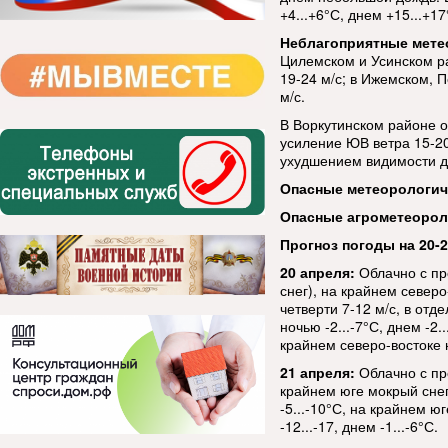
+4...+6°С, днем +15...+17
Неблагоприятные мете
Цилемском и Усинском р
19-24 м/с; в Ижемском, 
м/с.
В Воркутинском районе о
усиление ЮВ ветра 15-20
ухудшением видимости д
Опасные метеорологи
Опасные агрометеорол
Прогноз погоды на 20-2
20 апреля:
Облачно с пр
снег), на крайнем север
четверти 7-12 м/с, в от
ночью -2...-7°С, днем -2.
крайнем северо-востоке н
21 апреля:
Облачно с пр
крайнем юге мокрый снег
-5...-10°С, на крайнем юг
-12...-17, днем -1...-6°С.