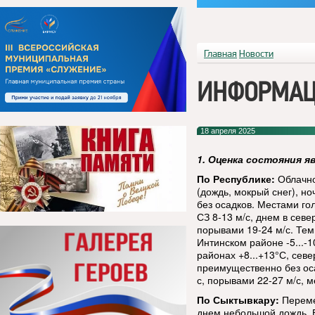
Главная
Новости
ИНФОРМАЦ
18 апреля 2025
1. Оценка состояния я
По Республике:
Облачно
(дождь, мокрый снег), н
без осадков. Местами г
СЗ 8-13 м/с, днем в сев
порывами 19-24 м/с. Темп
Интинском районе -5...-
районах +8...+13°С, сев
преимущественно без оса
с, порывами 22-27 м/с, м
По Сыктывкару:
Переме
днем небольшой дождь. В