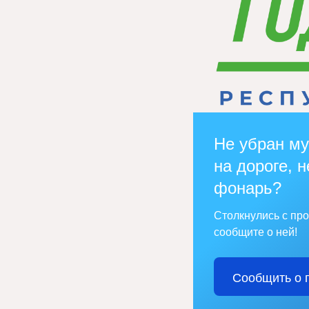
Не убран му
на дороге, н
фонарь?
Столкнулись с пр
сообщите о ней!
Сообщить о 