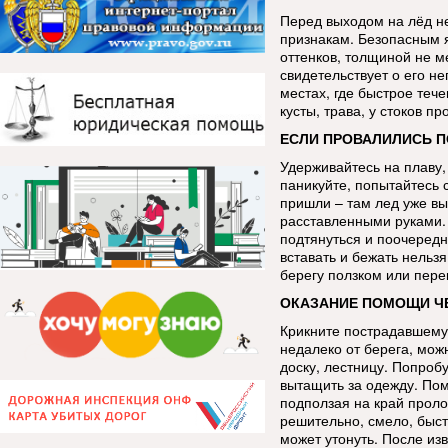
Перед выходом на лёд н
признакам. Безопасным я
оттенков, толщиной не м
свидетельствует о его н
местах, где быстрое теч
кусты, трава, у стоков 
ЕСЛИ ПРОВАЛИЛИСЬ П
Удерживайтесь на плаву,
паникуйте, попытайтесь 
пришли – там лед уже в
расставленными руками. 
подтянуться и поочередн
вставать и бежать нельзя
берегу ползком или пере
ОКАЗАНИЕ ПОМОЩИ ЧЕ
Крикните пострадавшему,
недалеко от берега, мож
доску, лестницу. Попроб
вытащить за одежду. Пом
подползая на край проло
решительно, смело, быст
может утонуть. После из