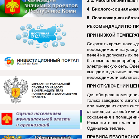
3.2. Неблагоприятные 
4. Биолого-социальная
5. Лесопожарная обста
РЕКОМЕНДАЦИИ ПО П
ПРИ НИЗКОЙ ТЕМПЕРАТ
Сократить время нахожде
необходимости на улицу 
печей не допускать их п
бытовые электроприборы
электрическую сеть. Оде
выездом в дальние поезд
необходимости заблаговр
ПРИ ОТКЛЮЧЕНИИ ЦЕ
Для обогрева помещения
только заводского изгот
или выхода из строя сис
с помощью газовой или э
сохранения в помещении 
Разместите всех членов 
Оденьтесь теплее.
ПРАВИЛА БЕЗОПАСНОГ