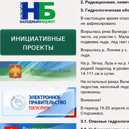
2. Радиационная, хими
3. Гидрологическая об
В настоящее время опас
не зафиксировано.
Вскрылась река Вычегда 
чисто, на участке с. Мал
подвижка льда, лед тает 
Вскрылась р. Локчим у с
льда.
На р. Летка, Луза и на р
редкий ледоход, в уров
14-111 см в сутки.
На остальных реках Выче
ледостав, неполный ледо
промоины.
Внимание!
В период 19-20 апреля о
Сторожевск.
3.1
. Опасные гидролог