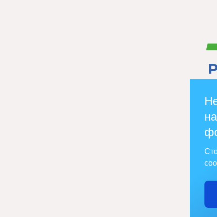
Не
на
ф
Сто
соо