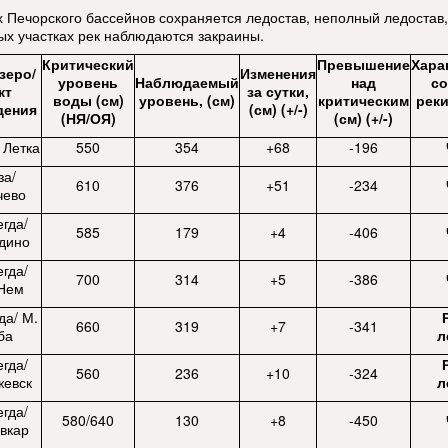
х Печорского бассейнов сохраняется ледостав, неполный ледостав,
ых участках рек наблюдаются закраины.
Критический
Превышение
Хара
озеро/
Изменения
уровень
Наблюдаемый
над
со
кт
за сутки,
воды (см)
уровень, (см)
критическим
реки
дения
(см) (+/-)
(НЯ/ОЯ)
(см) (+/-)
 Летка
550
354
+68
-196
за/
610
376
+51
-234
чево
гда/
585
179
+4
-406
дино
гда/
700
314
+5
-386
-Нем
да/ М.
660
319
+7
-341
ба
л
гда/
560
236
+10
-324
жевск
л
гда/
580/640
130
+8
-450
вкар