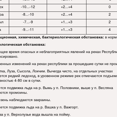
ск
-10...-12
+2...+4
0
ра
-8...-10
+2...+4
2
ыл
-7...-9
+1...+3
2
а
-9...-11
+1...+3
4
ационная, химическая, бактериологическая обстановка:
в норм
ологическая обстановка:
ящее время опасных и неблагоприятных явлений на реках Республ
ксировано.
енных изменений на реках республики за прошедшие сутки не про
тка, Луза, Сысола, Локчим. Вычегда чисто, на отдельных участках
ется редкий ледоход, в уровенном режиме рек отмечаются подъем
ностью 4-80 см в сутки.
тся подвижка льда на р. Вымь у п. Половники, выше у п. Весляна
ются промоины.
езень наблюдаются закраины.
тся подвижка льда на р. Вашка у п. Важгорт.
за у п. Верхолузье вода вышла на пойму.