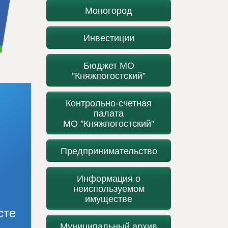
Моногород
Инвестиции
Бюджет МО
"Княжпогостский"
Контрольно-счетная
палата
МО "Княжпогостский"
Предпринимательство
Информация о
неиспользуемом
имуществе
сте
Муниципальный архив