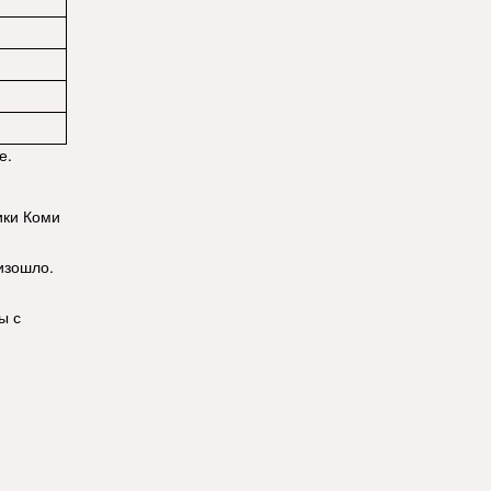
е.
ики Коми
изошло.
ы с