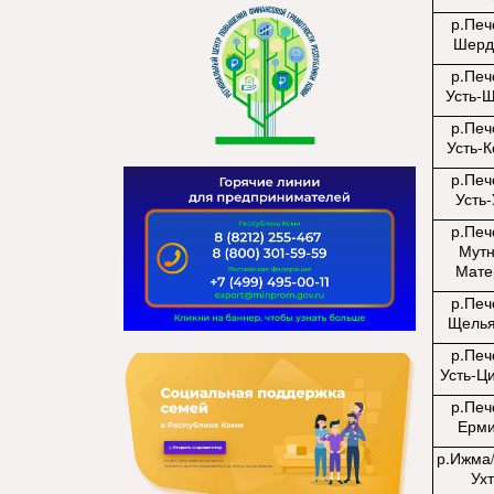
р.Печ
Шерд
р.Печ
Усть-
р.Печ
Усть-
р.Печ
Усть-
р.Печ
Мут
Мате
р.Печ
Щель
р.Печ
Усть-Ц
р.Печ
Ерм
р.Ижма/
Ух