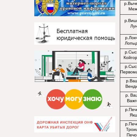
р.Выче
Меж
р.Виш
Лу
р.Лок
Лопы
р.Сыс
Койго
р.Сыс
Первом
р.Ва
Венд
р. Ва
Важг
р.Печ
Як
р.Печ
Трои
Печо