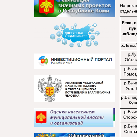
На река
отдельн
Река, 
пун
наблю
р.Летка/
р.Лу
Объя
р.Выче
Помоз
р.Выче
Усть
р.Вычег
Куж
р.Выче
Сторо
р.Выче
Сыкты