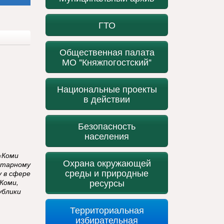
ГТО
Общественная палата
МО "Княжпогостский"
Национальные проекты
в действии
Безопасность
населения
«Коми
Охрана окружающей
итарному
среды и природные
у в сфере
ресурсы
Коми,
ублики
Территориальная
избирательная