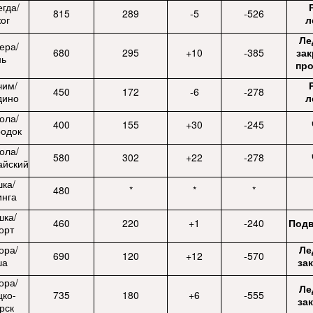
гда/
815
289
-5
-526
ог
л
Ле
ера/
680
295
+10
-385
зак
нь
пр
чим/
450
172
-6
-278
дино
л
ола/
400
155
+30
-245
родок
ола/
580
302
+22
-278
айский
шка/
480
*
*
*
инга
шка/
460
220
+1
-240
Подв
орт
ора/
Ле
690
120
+12
-570
ша
за
ора/
Ле
цко-
735
180
+6
-555
за
рск