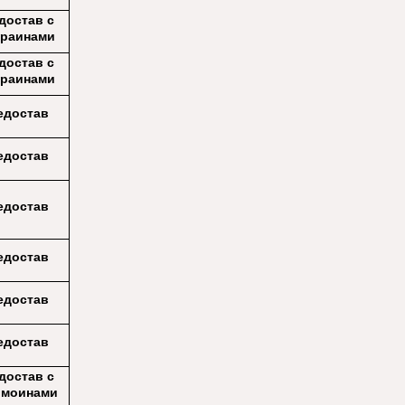
достав с
краинами
достав с
краинами
едостав
едостав
едостав
едостав
едостав
едостав
достав с
омоинами