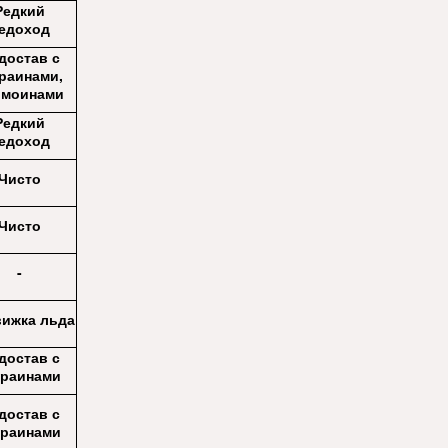
Редкий
едоход
достав с
раинами,
омоинами
Редкий
едоход
Чисто
Чисто
-
ижка льда
достав с
краинами
достав с
краинами