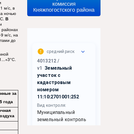
и
комиссия
 м/с, в
Княжпогостского района
ра ночью
°С.
В
и
х районах
9 м/с, на
стами до
чной
...+3°С.
нные за
5 года
очная
оздуха