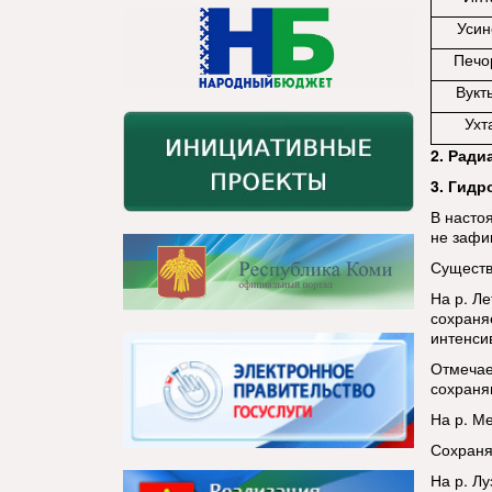
Усин
Печо
Вукт
Ухт
2. Ради
3. Гидр
В насто
не зафи
Существ
На р. Ле
сохраня
интенсив
Отмечае
сохраня
На р. М
Сохраняе
На р. Лу