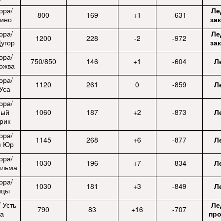
ора/
Ле
800
169
+1
-631
ино
за
ора/
Ле
1200
228
-2
-972
Щугор
за
ора/
750/850
146
+1
-604
Л
Кожва
ора/
1120
261
0
-859
Л
Уса
ора/
ный
1060
187
+2
-873
Л
рик
ора/
1145
268
+6
-877
Л
я Юр
ора/
1030
196
+7
-834
Л
ильма
ора/
1030
181
+3
-849
Л
ицы
 Усть-
Ле
790
83
+16
-707
та
пр