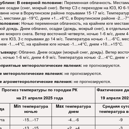
ублике:
В северной половине:
Переменная облачность. Местам
е осадки (снег, мокрый снег). Ветер СЗ с переходом на ЮЗ, Ю 6-11
овине ночи в Воркутинском районе порывами 15-17 м/с. Температу
°С, местами до -19°С, днем +1...+6°С, в Воркутинском районе -2...-7
половине:
Ночью переменная облачность, на крайнем юге местам
ой дождь. Днем облачно, осадки (дождь, мокрый снег), в отдельны
е мокрого снега. Ветер восточной четверти, ночью 1-6 м/с, днем 4-
 юге ЮЗ, З с порывами до 14 м/с. Температура ночью -1...-6°С, ме
нем -1...+4°С, на крайнем юге ночью -1...+4°С, днем +10...+15°С.
тывкару:
Облачно. Днем осадки (мокрый снег, дождь). Ветер восто
, ночью 1-6 м/с, днем 4-9 м/с. Температура ночью -2...-4°С, днем +1
оприятные метеорологические явления:
не прогнозируются.
е метеорологические
явления:
не прогнозируются.
е агрометеорологические явления:
не прогнозируются.
Прогноз температуры по городам РК
Фактические да
на 21 апреля 2025 года
19 апреля 202
Min температура
Max температура
Средняя сут
да
ночью
днем
температура в
ута
-15...-17
-4...-6
-9
а
-13...-15
+2...+4
-3