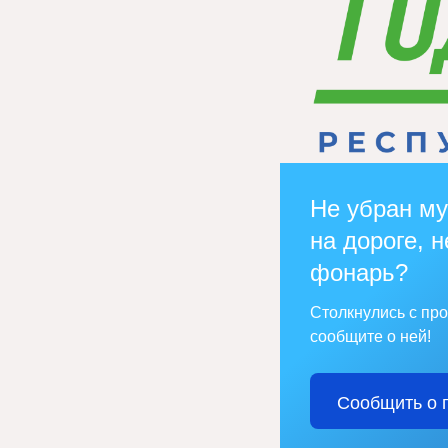
Не убран му
на дороге, н
фонарь?
Столкнулись с пр
сообщите о ней!
Сообщить о 