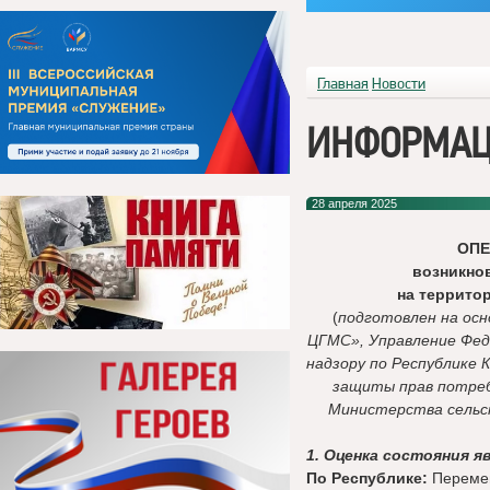
Главная
Новости
ИНФОРМАЦ
28 апреля 2025
ОП
возникно
на террито
(
подготовлен на ос
ЦГМС», Управление Фед
надзору по Республике 
защиты прав потреб
Министерства сельск
1. Оценка состояния я
По Республике:
Перемен