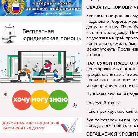
ОКАЗАНИЕ ПОМОЩИ ЧЕ
Крикните пострадавшему,
недалеко от берега, мож
доску, лестницу. Попроб
вытащить за одежду. Пом
подползая на край проло
решительно, смело, быст
может утонуть. После из
согреть.
ПАЛ СУХОЙ ТРАВЫ ОП
неосторожность с огнем,
граждане считают, что зо
правильно – при горении
микроорганизмы в почве,
Ни в коем случае, находя
пал сухой травы;
неконтролируемое сжига
будьте осторожны при ку
погоды легко приводят к
ОБРАЩАЕМСЯ К РОДИТ