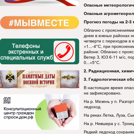
Опасные метеорологи
Опасные агрометеорол
Прогноз погоды на 2-3 
Облачно с прояснениями.
днем в южных районах н
четверти с переходом в 
+1...-4°С, при прояснени
районе: Облачно с прояс
Ветер З, ЮЗ 6-11 м/с, по
0...+5°С.
2. Радиационная, хими
3. Гидрологическая об
В настоящее время опас
не зафиксировано.
На р. Мезень у п. Разгор
ледоход.
На реках Летка, Луза, Сы
На р. Нившера у с. Трои
Редкий ледоход сохраняет