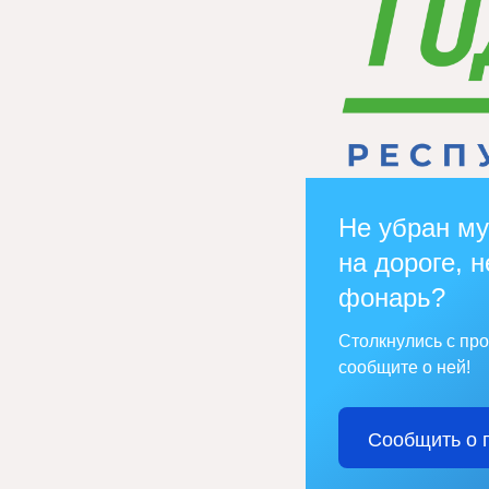
Не убран му
на дороге, н
фонарь?
Столкнулись с пр
сообщите о ней!
Сообщить о 