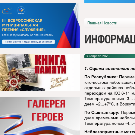
Главная
Новости
ИНФОРМАЦ
30 апреля 2025
1. Оценка состояния я
По Республике:
Перемен
юго-востоке небольшой, 
отдельных районах небол
переходом на ЮЗ 6-11 м/
Температура ночью -3...-
днем +2...+7°С, в Воркут
По Сыктывкару:
Переме
днем временами небольши
Температура ночью -4...-
Неблагоприятные мете