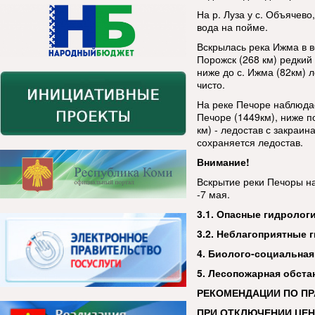
На р. Луза у с. Объячево
вода на пойме.
Вскрылась река Ижма в ве
Порожск (268 км) редкий
ниже до с. Ижма (82км) л
чисто.
На реке Печоре наблюдае
Печоре (1449км), ниже по
км) - ледостав с закраин
сохраняется ледостав.
Внимание!
Вскрытие реки Печоры на
-7 мая.
3.1
. Опасные гидролог
3.2. Неблагоприятные 
4. Биолого-социальная
5. Лесопожарная обста
РЕКОМЕНДАЦИИ ПО П
ПРИ ОТКЛЮЧЕНИИ ЦЕ