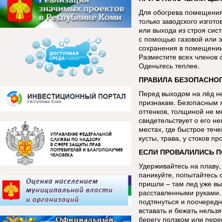
Для обогрева помещения
только заводского изгот
или выхода из строя сис
с помощью газовой или э
сохранения в помещении 
Разместите всех членов 
Оденьтесь теплее.
ПРАВИЛА БЕЗОПАСНОГ
Перед выходом на лёд н
признакам. Безопасным я
оттенков, толщиной не м
свидетельствует о его н
местах, где быстрое теч
кусты, трава, у стоков 
ЕСЛИ ПРОВАЛИЛИСЬ П
Удерживайтесь на плаву,
паникуйте, попытайтесь 
пришли – там лед уже в
расставленными руками. 
подтянуться и поочередн
вставать и бежать нельзя
берегу ползком или пере