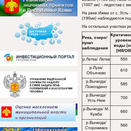
(1007 км) - ледостав с з
На реке Ижме от с. Усть 
(190км) наблюдаются под
На остальных участках р
Критичес
Река, озеро/
уровен
пункт
воды (с
наблюдения
(НЯ/ОЯ
р.Летка/ Летка
550
р.Луза/
610
Объячево
р.Вычегда/
585
Помоздино
р.Вычегда/
700
Усть-Нем
р.Вычегда/ М.
660
Кужба
р.Вычегда/
560
Сторожевск