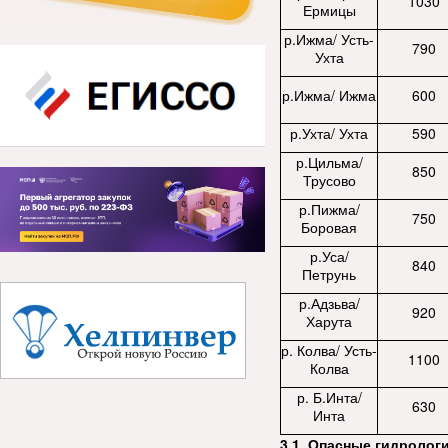
1030
Ермицы
р.Ижма/ Усть-
790
Ухта
р.Ижма/ Ижма
600
р.Ухта/ Ухта
590
р.Цильма/
850
Трусово
р.Пижма/
750
Боровая
р.Уса/
840
Петрунь
р.Адзьва/
920
Харута
р. Колва/ Усть-
1100
Колва
р. Б.Инта/
630
Инта
3.1
. Опасные гидролог