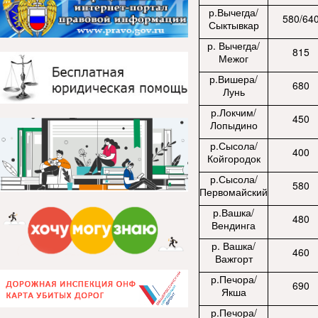
р.Вычегда/
580/64
Сыктывкар
р. Вычегда/
815
Межог
р.Вишера/
680
Лунь
р.Локчим/
450
Лопыдино
р.Сысола/
400
Койгородок
р.Сысола/
580
Первомайский
р.Вашка/
480
Вендинга
р. Вашка/
460
Важгорт
р.Печора/
690
Якша
р.Печора/