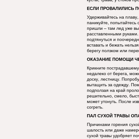
ЕСЛИ ПРОВАЛИЛИСЬ П
Удерживайтесь на плаву,
паникуйте, попытайтесь 
пришли – там лед уже в
расставленными руками. 
подтянуться и поочередн
вставать и бежать нельзя
берегу ползком или пере
ОКАЗАНИЕ ПОМОЩИ ЧЕ
Крикните пострадавшему,
недалеко от берега, мож
доску, лестницу. Попроб
вытащить за одежду. Пом
подползая на край проло
решительно, смело, быст
может утонуть. После из
согреть.
ПАЛ СУХОЙ ТРАВЫ ОП
Причинами горения сухой
шалость или даже намере
сухой травы удобряет по