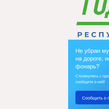
Не убран му
на дороге, н
фонарь?
Столкнулись с пр
сообщите о ней!
Сообщить о 