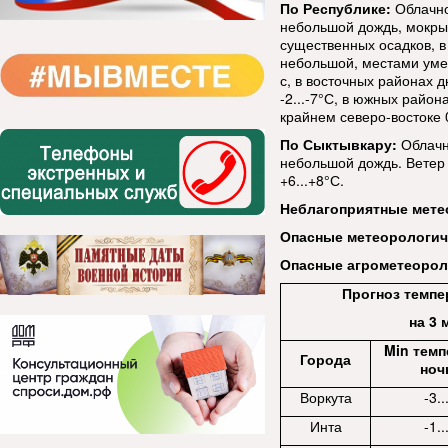
По Республике:
Облачно
небольшой дождь, мокрый
существенных осадков, в
небольшой, местами умер
с, в восточных районах 
-2...-7°С, в южных район
крайнем северо-востоке 0
По Сыктывкару:
Облачн
небольшой дождь. Ветер 
+6...+8°С.
Неблагоприятные мете
Опасные метеорологи
Опасные агрометеорол
Прогноз темпе
на 3 
Min темп
Города
ноч
Воркута
-3..
Инта
-1..