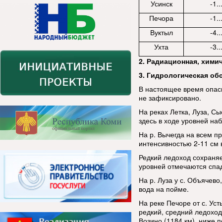
Усинск
-1..
Печора
-1..
Вуктыл
-4..
Ухта
-3..
2. Радиационная, хими
3. Гидрологическая об
В настоящее время опас
не зафиксировано.
На реках Летка, Луза, С
здесь в ходе уровней на
На р. Вычегда на всем п
интенсивностью 2-11 см в
Редкий ледоход сохраняет
уровней отмечаются спа
На р. Луза у с. Объячево
вода на пойме.
На реке Печоре от с. Ус
редкий, средний ледоход
Возино (1184 км), ниже п