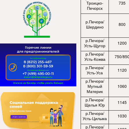
Троицко-
735
Печорск
р.Печора/
800
Шердино
р.Печора/
1200
Усть-Щугор
р.Печора/
750/85
Усть-Кожва
р.Печора/
1120
Усть-Уса
р.Печора/
Мутный
1060
Материк
р.Печора/
1145
Щелья Юр
р.Печора/
1030
Усть-Цильма
р.Печора/