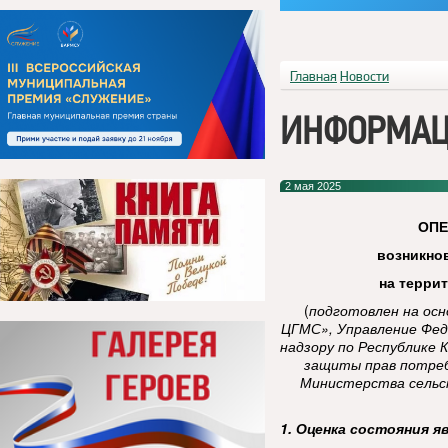
Главная
Новости
ИНФОРМАЦ
2 мая 2025
ОП
возникно
на терри
(
подготовлен на ос
ЦГМС», Управление Фед
надзору по Республике 
защиты прав потреб
Министерства сельск
1. Оценка состояния я