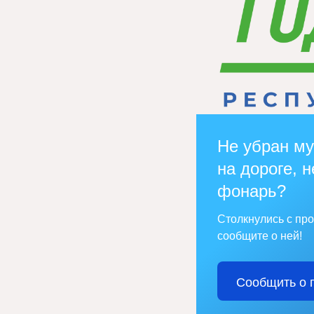
Не убран му
на дороге, н
фонарь?
Столкнулись с пр
сообщите о ней!
Сообщить о 