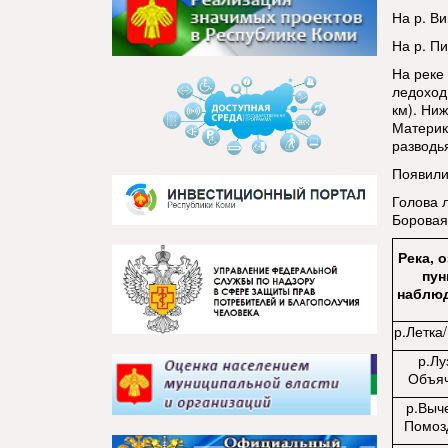
На р. Ви
На р. П
На реке 
ледоход
км). Ниж
Материк 
разводь
Появили
Голова 
Боровая
Река, 
пун
наблю
р.Летка/
р.Лу
Объя
р.Выче
Помоз