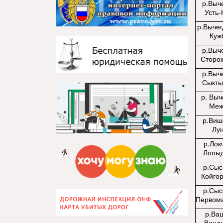
р.Выче
Усть
р.Вычег
Куж
р.Выче
Сторо
р.Выче
Сыкты
р. Выч
Меж
р.Виш
Лу
р.Лок
Лопы
р.Сыс
Койго
р.Сыс
Первом
р.Ва
Венд