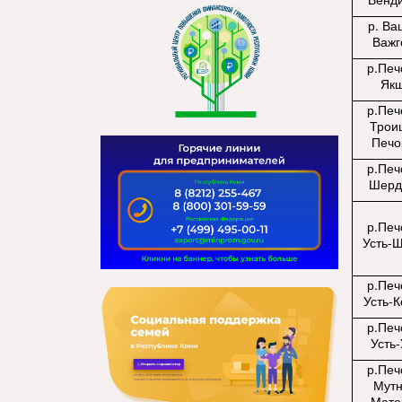
р. Ва
Важг
р.Печ
Як
р.Печ
Трои
Печо
р.Печ
Шерд
р.Печ
Усть-
р.Печ
Усть-
р.Печ
Усть-
р.Печ
Мут
Мате