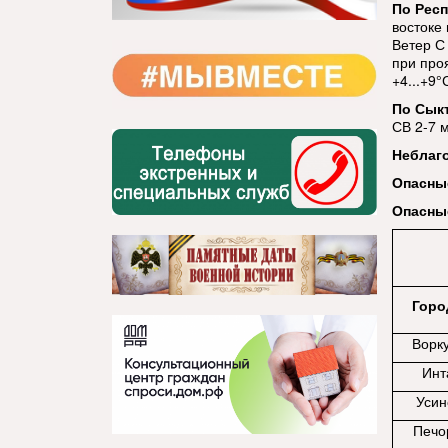
По Респ
востоке
Ветер С 
при про
+4...+9°
По Сык
СВ 2-7 м
Неблаг
Опасны
Опасны
Горо
Ворк
Инт
Усин
Печо