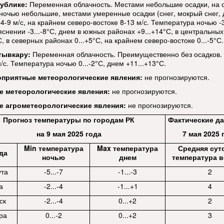
ублике:
Переменная облачность. Местами небольшие осадки, на 
 ночью небольшие, местами умеренные осадки (снег, мокрый снег, 
4-9 м/с, на крайнем северо-востоке 8-13 м/с. Температура ночью -3
яснении -3...-8°С, днем в южных районах +9...+14°С, в центральны
С, в северных районах 0...+5°С, на крайнем северо-востоке 0...-5°С.
тывкару:
Переменная облачность. Преимущественно без осадков.
/с. Температура ночью 0...-2°С, днем +11...+13°С.
оприятные метеорологические явления:
не прогнозируются.
е метеорологические
явления:
не прогнозируются.
е агрометеорологические явления:
не прогнозируются.
Прогноз температуры по городам РК
Фактические да
на 9 мая 2025 года
7 мая 2025 
Min температура
Max температура
Средняя сут
да
ночью
днем
температура в
ута
-5...-7
-1...-3
2
а
-2...-4
-1...+1
4
ск
-2...-4
0...+2
2
ра
0...-2
0...+2
3