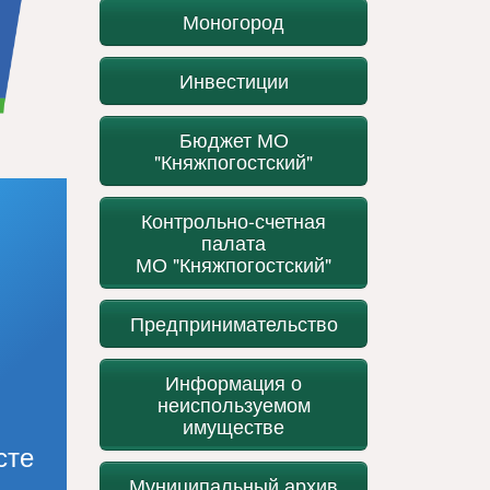
Моногород
Инвестиции
Бюджет МО
"Княжпогостский"
Контрольно-счетная
палата
МО "Княжпогостский"
Предпринимательство
Информация о
неиспользуемом
имуществе
сте
Муниципальный архив