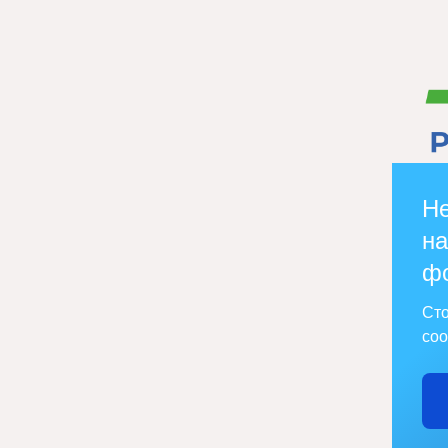
Не
на
ф
Сто
соо