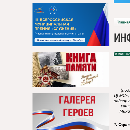
Главна
ИН
8 мая 202
(
под
ЦГМС»,
надзору
защи
Мини
1. Оцен