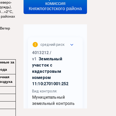
северо-
комиссия
дождь).
Княжпогостского района
...+2°С,
х районах
 Ветер
нные за
года
очная
оздуха