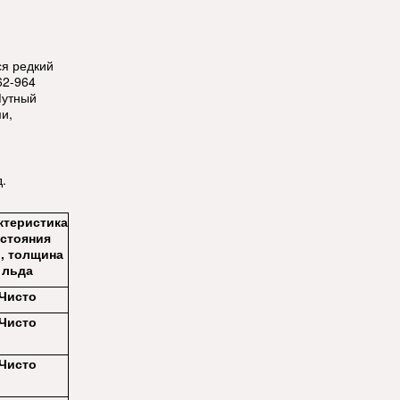
ся редкий
62-964
 Мутный
и,
.
ктеристика
стояния
, толщина
льда
Чисто
Чисто
Чисто