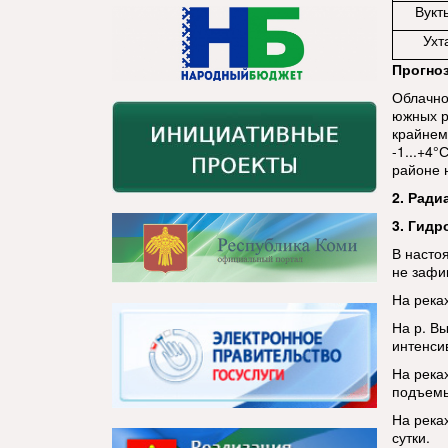
Вукт
Ухт
Прогноз
Облачно
южных р
крайнем
-1...+4°
районе н
2. Ради
3. Гидр
В насто
не зафи
На река
На р. В
интенсив
На река
подъем
На река
сутки.