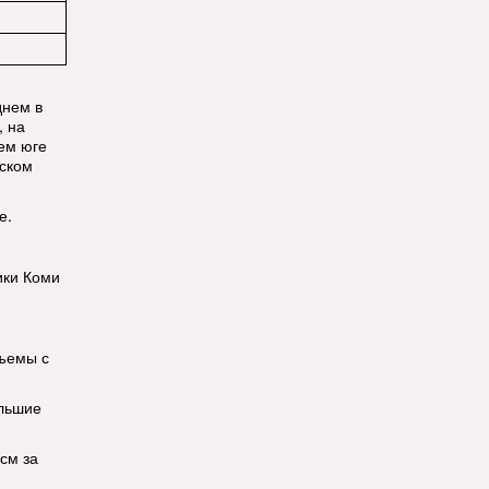
днем в
, на
нем юге
нском
е.
ики Коми
дъемы с
ольшие
см за