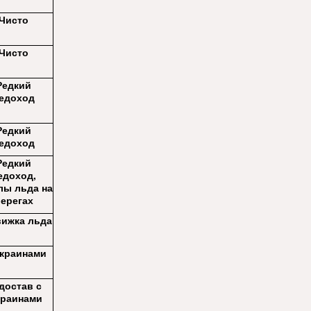
Чисто
Чисто
Редкий
едоход
Редкий
едоход
Редкий
едоход,
лы льда на
ерегах
ижка льда
акраинами
достав с
краинами