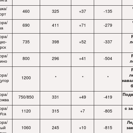
шка/
460
325
+37
-135
орт
ора/
690
411
+71
-279
ша
ора/
цко-
735
398
+52
-337
л
рск
ора/
800
296
+41
-504
ино
л
ора/
л
1200
*
*
*
Щугор
нава
б
ора/
Подв
750/850
331
+49
-419
Кожва
ора/
с з
1120
315
+7
-805
Уса
ора/
Ле
ный
1060
245
+10
-815
за
рик