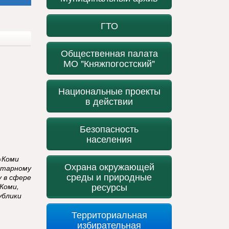
ГТО
Общественная палата
МО "Княжпогостский"
Национальные проекты
в действии
Безопасность
населения
«Коми
Охрана окружающей
итарному
среды и природные
у в сфере
ресурсы
Коми,
ублики
Территориальная
избирательная