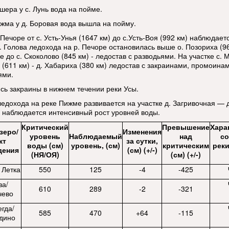
шера у с. Лунь вода на пойме.
ижма у д. Боровая вода вышла на пойму.
Печоре от с. Усть-Унья (1647 км) до с.Усть-Воя (992 км) наблюдает
. Голова ледохода на р. Печоре остановилась выше о. Позориха (9
е до с. Скоколово (845 км) - ледостав с разводьями. На участке с.
(611 км) - д. Хабариха (380 км) ледостав с закраинами, промоинам
ями.
сь закраины в нижнем течении реки Усы.
ледохода на реке Пижме развивается на участке д. Загривочная — д
 наблюдается интенсивный рост уровней воды.
Критический
Превышение
Хара
озеро/
Изменения
уровень
Наблюдаемый
над
со
кт
за сутки,
воды (см)
уровень, (см)
критическим
реки
дения
(см) (+/-)
(НЯ/ОЯ)
(см) (+/-)
 Летка
550
125
-4
-425
за/
610
289
-2
-321
чево
гда/
585
470
+64
-115
дино