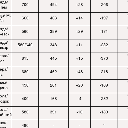
гда/
700
494
+28
-206
-Нем
да/ М.
660
463
+14
-197
ба
гда/
560
389
+29
-171
жевск
гда/
580/640
348
+11
-232
вкар
егда/
815
445
+15
-370
ог
ера/
680
462
+48
-218
нь
чим/
450
261
+20
-189
дино
ола/
400
168
-4
-232
родок
ола/
580
391
-10
-189
айский
шка/
480
-
-
*
инга