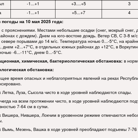
ыл
-1...+1
+3....+5
3
а
-1...+1
+5...+7
4
 погоды на 10 мая 2025 года:
 с прояснениями. Местами небольшие осадки (снег, мокрый снег, 
айонах с дождем). Днем на юго-востоке дождь. Ветер СВ, С 3-8 м/с
 севере порывами до 14 м/с. Температура ночью 0...-5°С, на край
С, днем +2...+7°С, в отдельных южных районах до +12°С, в Воркути
очью -6...-11°С, днем 0...-5°С.
ационная, химическая, бактериологическая обстановка:
в норм
ологическая обстановка:
ящее время опасных и неблагоприятных явлений на реках Республ
ксировано.
х Летка, Луза, Сысола чисто в ходе уровней наблюдаются спады.
ычегда на всем протяжении чисто, в ходе уровней наблюдаются по
ностью 7-64 см в сутки.
х Вишера, Нившера, Локчим в уровенном режиме отмечаются неб
ы.
х Вымь, Мезень, Вашка в ходе уровней преобладают подъемы 7-76 