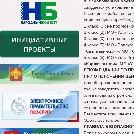
5. Лесопожарная обста
ожидается установление
В северных районах про
районах будет преоблада
1 класс (0): не прогнозир
2 класс (2): МО «Ухтинс
3 класс (0): не прогнозир
4 класс (5): МО «Прилу
«Сыктывдинский», МО «С
5 класс (5): МО «Усть-В
«Корткеросский», МО «Ус
РЕКОМЕНДАЦИИ ПО П
ПРИ ОТКЛЮЧЕНИИ ЦЕ
Для обогрева помещения
только заводского изгот
или выхода из строя сис
с помощью газовой или э
сохранения в помещении 
Разместите всех членов 
Оденьтесь теплее.
ПРАВИЛА БЕЗОПАСНОГ
Перед выходом на лёд н