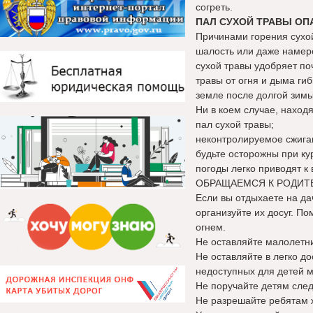
согреть.
ПАЛ СУХОЙ ТРАВЫ ОП
Причинами горения сухой
шалость или даже намере
сухой травы удобряет по
травы от огня и дыма ги
земле после долгой зим
Ни в коем случае, находя
пал сухой травы;
неконтролируемое сжига
будьте осторожны при ку
погоды легко приводят к
ОБРАЩАЕМСЯ К РОДИТ
Если вы отдыхаете на да
организуйте их досуг. По
огнем.
Не оставляйте малолетни
Не оставляйте в легко до
недоступных для детей м
Не поручайте детям след
Не разрешайте ребятам ж