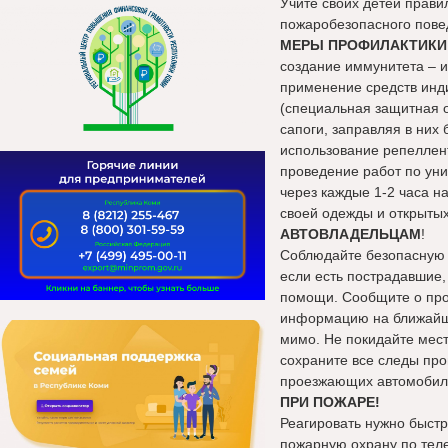
Учите своих детей прави
пожаробезопасного пове
МЕРЫ ПРОФИЛАКТИКИ
создание иммунитета – 
применение средств инд
(специальная защитная 
сапоги, заправляя в ни
использование репеллен
проведение работ по уни
через каждые 1-2 часа н
своей одежды и открытых
АВТОВЛАДЕЛЬЦАМ
!
Соблюдайте безопасную 
если есть пострадавшие, 
помощи. Сообщите о про
информацию на ближайш
мимо. Не покидайте мес
сохраните все следы про
проезжающих автомобиле
ПРИ ПОЖАРЕ!
Реагировать нужно быстр
пожарную охрану по тел