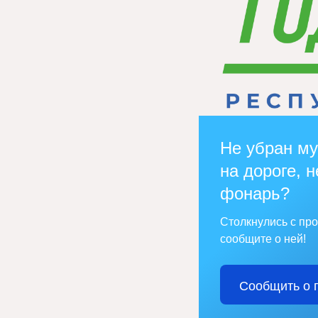
Не убран му
на дороге, н
фонарь?
Столкнулись с пр
сообщите о ней!
Сообщить о 