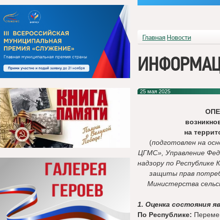
Главная
Новости
ИНФОРМАЦ
25 мая 2025
ОП
возникно
на терри
(
подготовлен на ос
ЦГМС», Управление Фед
надзору по Республике 
защиты прав потреб
Министерства сельск
1. Оценка состояния я
По Республике:
Перемен