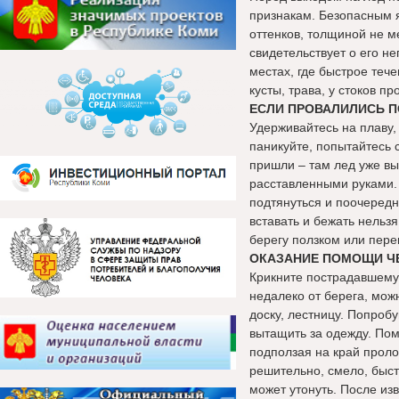
признакам. Безопасным я
оттенков, толщиной не м
свидетельствует о его н
местах, где быстрое теч
кусты, трава, у стоков 
ЕСЛИ ПРОВАЛИЛИСЬ П
Удерживайтесь на плаву,
паникуйте, попытайтесь 
пришли – там лед уже в
расставленными руками. 
подтянуться и поочередн
вставать и бежать нельзя
берегу ползком или пере
ОКАЗАНИЕ ПОМОЩИ ЧЕ
Крикните пострадавшему,
недалеко от берега, мож
доску, лестницу. Попробу
вытащить за одежду. Пом
подползая на край проло
решительно, смело, быст
может утонуть. После из