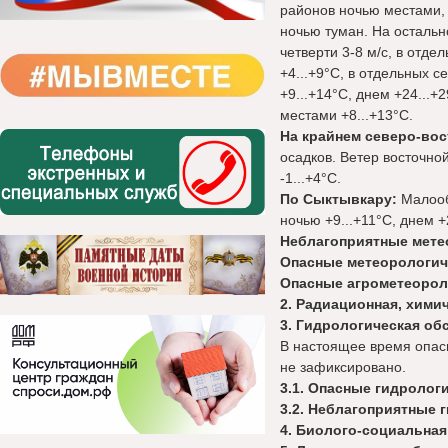
районов ночью местами,
ночью туман. На осталь
четверти 3-8 м/с, в отд
+4...+9°С, в отдельных 
+9...+14°С, днем +24...+
местами +8...+13°С.
На крайнем северо-вос
осадков. Ветер восточной
-1...+4°С.
По Сыктывкару:
Малообл
ночью +9...+11°С, днем +
Неблагоприятные мете
Опасные метеорологи
Опасные агрометеорол
2. Радиационная, хими
3. Гидрологическая об
В настоящее время опас
не зафиксировано.
3.1
. Опасные гидролог
3.2. Неблагоприятные 
4. Биолого-социальная