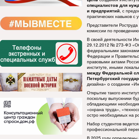
специалистов для нужд
и предприятий
, с пред
практических навыков с 
Представители Роструда
комиссии по проведению 
В своей деятельности Ин
29.12.2012 № 273-ФЗ «О
федеральными законами,
Федерации и Правительс
правовыми актами Росси
институте, иными лока
между Федеральной сл
Петербургский госуда
дизайна» о создании «Ин
Открытие такого институ
поскольку выпускники б
обладающими необходим
«охрана труда», «техно
остро необходимых на р
Набор студентов ведется
профессиональной переп
В 2025 году определены 