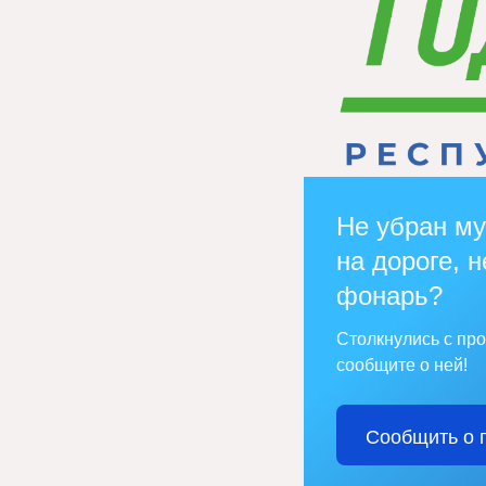
Не убран му
на дороге, н
фонарь?
Столкнулись с пр
сообщите о ней!
Сообщить о 