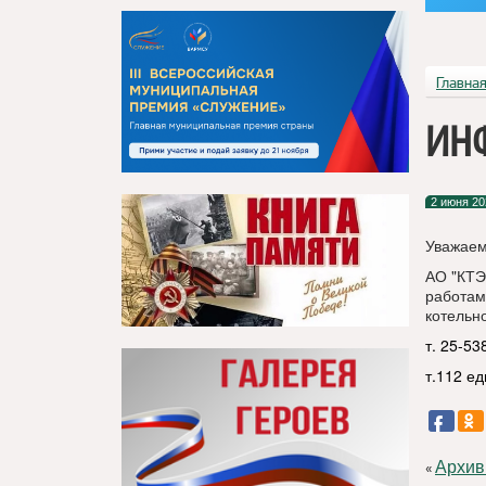
Главна
ИН
2 июня 20
Уважаем
АО "КТЭК
работам
котельн
т. 25-53
т.112 е
Архив
«