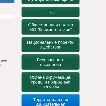
ГТО
Общественная палата
МО "Княжпогостский"
Национальные проекты
в действии
Безопасность
тными
населения
д
Охрана окружающей
среды и природные
ресурсы
Территориальная
избирательная