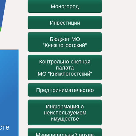
Моногород
Инвестиции
Бюджет МО
"Княжпогостский"
Контрольно-счетная
палата
МО "Княжпогостский"
Предпринимательство
Информация о
неиспользуемом
имуществе
сте
Муниципальный архив