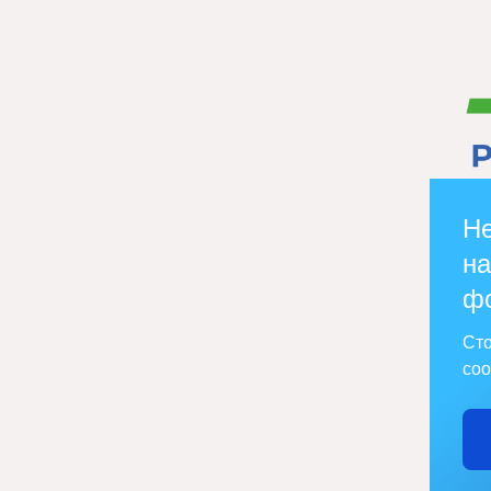
Не
на
ф
Сто
соо