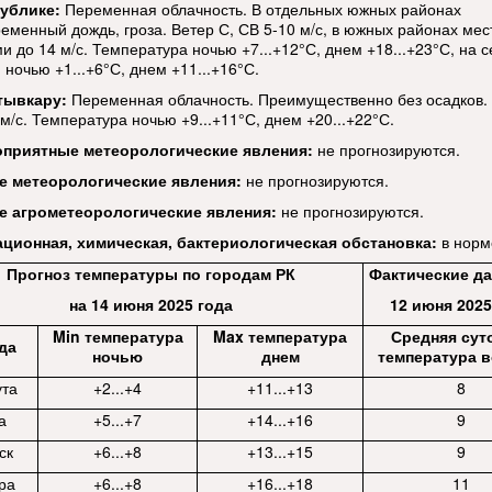
ублике:
Переменная облачность. В отдельных южных районах
ременный дождь, гроза. Ветер С, СВ 5-10 м/с, в южных районах ме
и до 14 м/с. Температура ночью +7...+12°С, днем +18...+23°С, на 
ночью +1...+6°С, днем +11...+16°С.
тывкару:
Переменная облачность. Преимущественно без осадков. 
м/с. Температура ночью +9...+11°С, днем +20...+22°С.
оприятные метеорологические явления:
не прогнозируются.
е метеорологические
явления:
не прогнозируются.
е агрометеорологические явления:
не прогнозируются.
ационная, химическая, бактериологическая обстановка:
в норм
Прогноз температуры по городам РК
Фактические да
на 14 июня 2025 года
12 июня 2025
Min температура
Max температура
Средняя сут
да
ночью
днем
температура в
ута
+2...+4
+11...+13
8
а
+5...+7
+14...+16
9
ск
+6...+8
+13...+15
9
ра
+6...+8
+16...+18
11