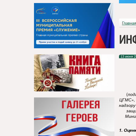
Главна
ИН
13 июня 2
(
под
ЦГМС»,
надзору
защи
Мини
1. Оцен