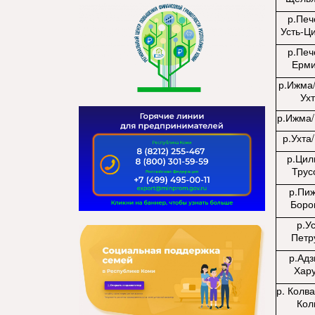
р.Печ
Усть-Ц
р.Печ
Ерм
р.Ижма/
Ух
р.Ижма
р.Ухта/
р.Цил
Трус
р.Пи
Боро
р.Ус
Петр
р.Адз
Хар
р. Колва
Кол