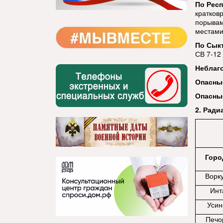
По Респ
кратков
порывам
местами 
По Сык
СВ 7-12 
Неблаг
Опасны
Опасны
2. Ради
Горо
Ворк
Инт
Усин
Печо