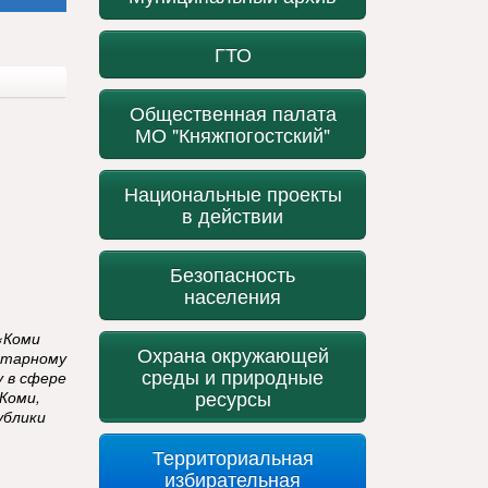
ГТО
Общественная палата
МО "Княжпогостский"
Национальные проекты
в действии
Безопасность
населения
«Коми
Охрана окружающей
итарному
среды и природные
у в сфере
ресурсы
Коми,
ублики
Территориальная
избирательная