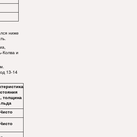
ился ниже
ть.
ма,
ть-Колва и
м.
од 13-14
ктеристика
стояния
, толщина
льда
Чисто
Чисто