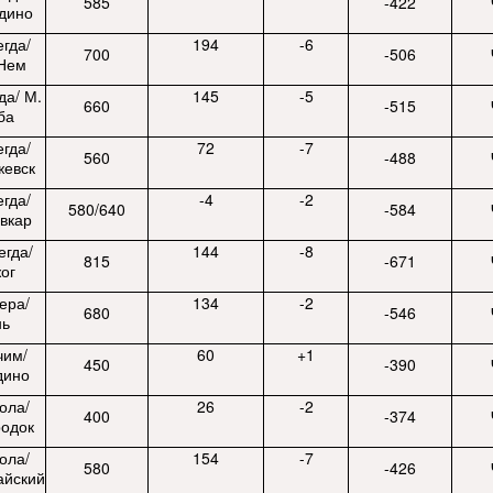
585
-422
дино
гда/
194
-6
700
-506
-Нем
да/ М.
145
-5
660
-515
ба
гда/
72
-7
560
-488
жевск
гда/
-4
-2
580/640
-584
вкар
егда/
144
-8
815
-671
ог
ера/
134
-2
680
-546
нь
чим/
60
+1
450
-390
дино
ола/
26
-2
400
-374
родок
ола/
154
-7
580
-426
айский