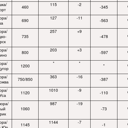
шка/
115
-2
460
-345
орт
ора/
127
-11
690
-563
ша
ора/
257
+9
цко-
735
-478
рск
ора/
203
+3
800
-597
ино
ора/
*
*
1200
*
Щугор
ора/
363
-16
750/850
-387
Кожва
ора/
1010
-9
1120
-110
Уса
чора/
987
-19
ный
1060
-73
рик
ора/
1144
-7
1145
-1
я Юр