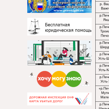
р. Ва
Важг
р.Печ
Як
р.Печ
Трои
Печо
р.Печ
Шерд
р.Печ
Усть-
р.Печ
Усть-
р.Печ
Усть-
+р.Пе
Мут
Мате
р.Печ
Щель