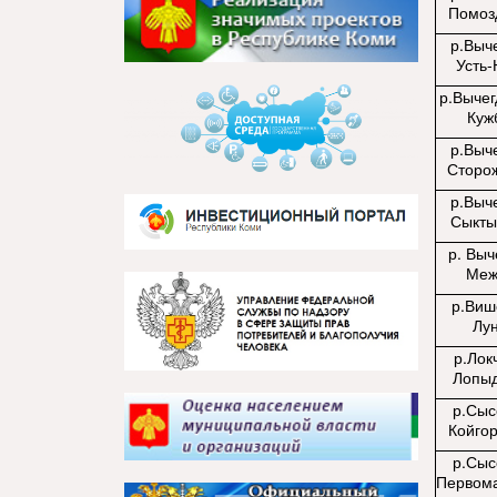
Помоз
р.Выче
Усть
р.Вычег
Куж
р.Выче
Сторо
р.Выче
Сыкты
р. Выч
Меж
р.Виш
Лу
р.Лок
Лопы
р.Сыс
Койго
р.Сыс
Первом