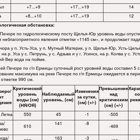
ыл
+7...+9
+17...+19
14
а
+8...+10
+17...+19
12
ологическая обстановка:
 Печоре по гидрологическому посту Щелья-Юр уровень воды опуст
я неблагоприятного явления отметки «1145 см», и продолжает пада
чора у п. Усть-Уса, у п. Мутный Материк, у п. Щелья-Юр, Усть-Циль
на р. Уса у с. Петрунь, у с. Адзьва и у г. Усинск, на р. Колва у с. Ус
ей-Вер вода на пойме.
ей Печоре по г/п Ермицы суточный рост уровней воды составил 5 с
вание максимума на реке Печоре по г/п Ермицы ожидается в пери
 отметке 990 см.
Критический
Превышение
Хара
озеро/
Изменения
уровень
Наблюдаемый
над
со
кт
за сутки,
воды (см)
уровень, (см)
критическим
реки
дения
(см) (+/-)
(НЯ/ОЯ)
(см) (+/-)
 Летка
550
45
-1
-505
за/
141
-8
610
-469
чево
гда/
163
-3