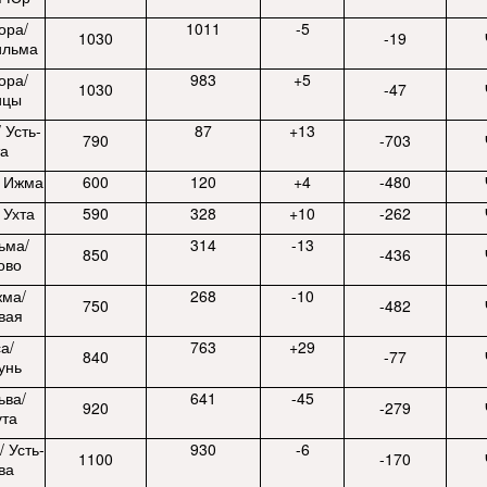
ора/
1011
-5
1030
-19
ильма
ора/
983
+5
1030
-47
ицы
 Усть-
87
+13
790
-703
та
/ Ижма
600
120
+4
-480
 Ухта
590
328
+10
-262
ьма/
314
-13
850
-436
ово
жма/
268
-10
750
-482
вая
а/
763
+29
840
-77
унь
ьва/
641
-45
920
-279
ута
/ Усть-
930
-6
1100
-170
ва