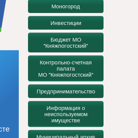
Моногород
Инвестиции
Бюджет МО
"Княжпогостский"
Контрольно-счетная
палата
МО "Княжпогостский"
Предпринимательство
Информация о
неиспользуемом
имуществе
сте
Муниципальный архив