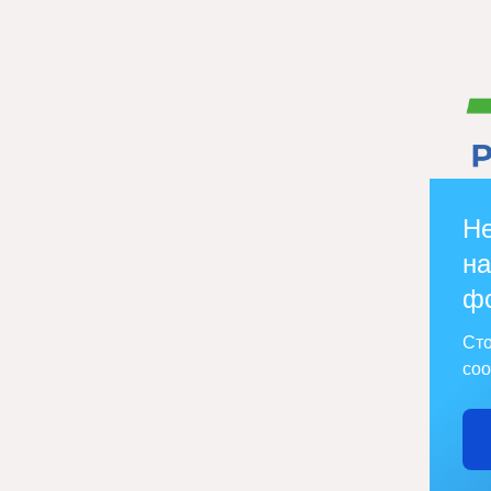
Не
на
ф
Сто
соо