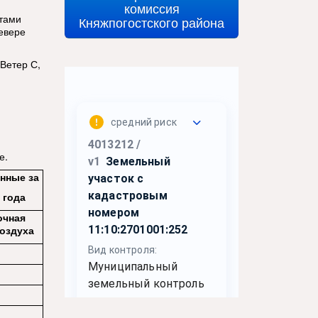
комиссия
стами
Княжпогостского района
севере
Ветер С,
е.
нные за
 года
очная
оздуха