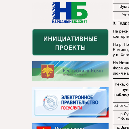
Вукт
Ухт
3. Гидр
На реке
критери
На р. Пе
Ермицы, 
у п. Хор
На Нижн
Формиро
июня на
Река, 
пун
наблю
р.Летка/
р.Лу
Объя
р.Выче