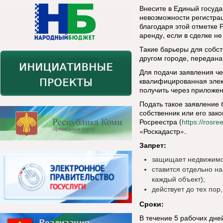
Внесите в Единый госуда
невозможности регистрац
благодаря этой отметке 
аренду, если в сделке не
Такие барьеры для собст
другом городе, передан
Для подачи заявления че
квалифицированная элек
получить через приложе
Подать такое заявление
собственник или его за
Росреестра (
https://rosree
«Роскадастр».
Запрет:
защищает недвижимос
ставится отдельно н
каждый объект);
действует до тех пор
Сроки:
В течение 5 рабочих дне