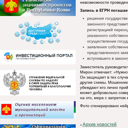
невозможности проведени
Запись в ЕГРН погашае
решения государствен
законного представи
регистрацией перехо
указанного собственн
осуществлении госуд
заявления собственни
представленного зая
вступившего в законн
Заместитель руководите
Мирон отмечает: «Нужно 
Он защищает в тех случая
другие схемы. Мошенники
убеждают его лично прий
может добровольно совер
на это, мера с запретом
Фото сгенерировано ней
Архив новостей
«