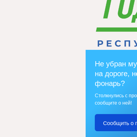
Не убран му
на дороге, н
фонарь?
Столкнулись с пр
сообщите о ней!
Сообщить о 