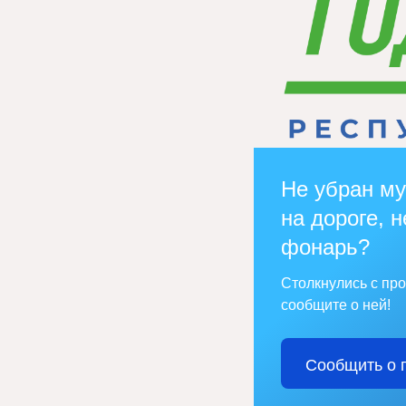
Не убран му
на дороге, н
фонарь?
Столкнулись с пр
сообщите о ней!
Сообщить о 