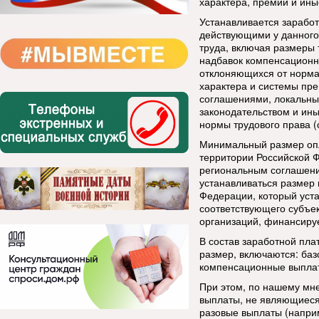
характера, премии и ины
Устанавливается заработ
действующими у данного
труда, включая размеры 
надбавок компенсационно
отклоняющихся от норма
характера и системы пр
соглашениями, локальны
законодательством и и
нормы трудового права (с
Минимальный размер опл
территории Российской 
региональным соглашени
устанавливаться размер
Федерации, который уст
соответствующего субъе
организаций, финансируе
В состав заработной пла
размер, включаются: баз
компенсационные выплат
При этом, по нашему мн
выплаты, не являющиеся
разовые выплаты (напри