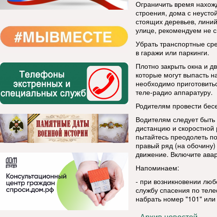
Ограничить время нахож
строения, дома с неусто
стоящих деревьев, линий
улице, рекомендуем не с
Убрать транспортные сре
в гаражи или паркинги.
Плотно закрыть окна и д
которые могут выпасть н
необходимо приготовитьс
теле-радио аппаратуру.
Родителям провести бесе
Водителям следует быть
дистанцию и скоростной 
пытайтесь преодолеть п
правый ряд (на обочину)
движение. Включите авар
Напоминаем:
- при возникновении люб
службу спасения по тел
набрать номер "101" или 