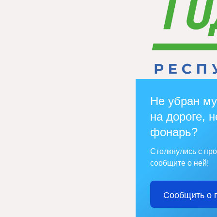
Не убран му
на дороге, н
фонарь?
Столкнулись с пр
сообщите о ней!
Сообщить о 