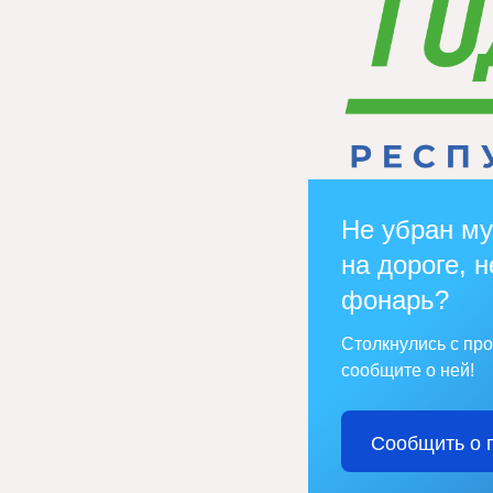
Не убран му
на дороге, н
фонарь?
Столкнулись с пр
сообщите о ней!
Сообщить о 