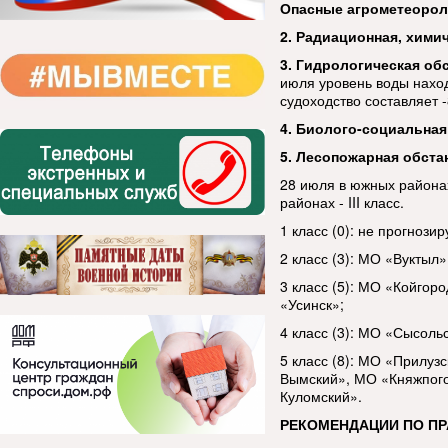
Опасные агрометеорол
2. Радиационная, хими
3. Гидрологическая об
июля уровень воды наход
судоходство составляет -
4. Биолого-социальная
5. Лесопожарная обста
28 июля в южных районах
районах - III класс.
1 класс (0): не прогнозир
2 класс (3): МО «Вуктыл
3 класс (5): МО «Койго
«Усинск»;
4 класс (3): МО «Сысоль
5 класс (8): МО «Прилу
Вымский», МО «Княжпого
Куломский».
РЕКОМЕНДАЦИИ ПО П