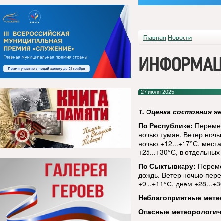
Главная
Новости
ИНФОРМАЦ
27 июля 2025
1. Оценка состояния я
По Республике:
Перемен
ночью туман. Ветер ночь
ночью +12...+17°С, места
+25...+30°С, в отдельных
По Сыктывкару:
Переме
дождь. Ветер ночью пере
+9...+11°С, днем +28...+3
Неблагоприятные мете
Опасные метеорологи