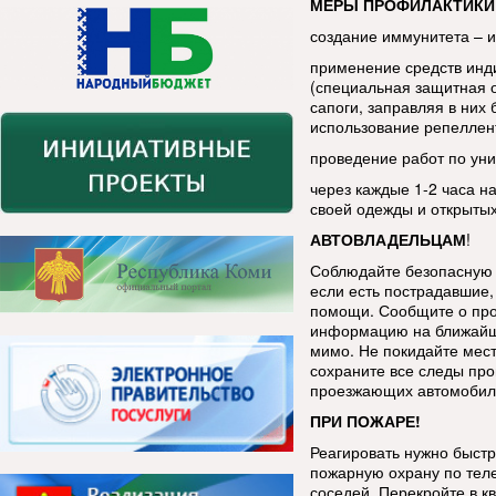
МЕРЫ ПРОФИЛАКТИКИ
создание иммунитета – 
применение средств инд
(специальная защитная 
сапоги, заправляя в ни
использование репеллен
проведение работ по уни
через каждые 1-2 часа н
своей одежды и открытых
АВТОВЛАДЕЛЬЦАМ
!
Соблюдайте безопасную 
если есть пострадавшие, 
помощи. Сообщите о про
информацию на ближайш
мимо. Не покидайте мес
сохраните все следы про
проезжающих автомобиле
ПРИ ПОЖАРЕ!
Реагировать нужно быстр
пожарную охрану по тел
соседей. Перекройте в к