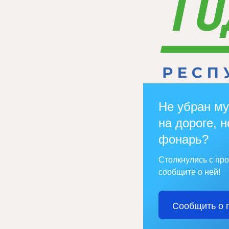
Не убран му
на дороге, н
фонарь?
Столкнулись с пр
сообщите о ней!
Сообщить о 