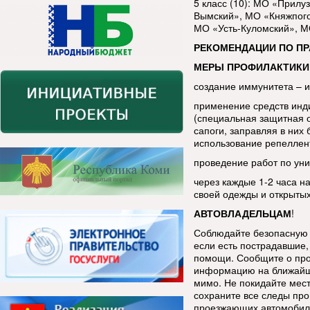
5 класс (10): МО «Прил
Вымский», МО «Княжпого
МО «Усть-Куломский», М
РЕКОМЕНДАЦИИ ПО П
МЕРЫ ПРОФИЛАКТИКИ
создание иммунитета – 
применение средств инд
(специальная защитная 
сапоги, заправляя в ни
использование репеллен
проведение работ по уни
через каждые 1-2 часа н
своей одежды и открытых
АВТОВЛАДЕЛЬЦАМ
!
Соблюдайте безопасную 
если есть пострадавшие, 
помощи. Сообщите о про
информацию на ближайш
мимо. Не покидайте мес
сохраните все следы про
проезжающих автомобиле