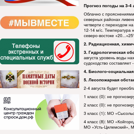
Прогноз погоды на 3-4 
Облачно с прояснениями
северных районах ливен
четверти с переходом на
12-14 м/с. Температура н
северо-востоке +20...+25
2. Радиационная, хими
3. Гидрологическая об
августа уровень воды на
судоходство составляет -
4. Биолого-социальная
5. Лесопожарная обста
2-4 августа будет преобл
1 класс (0): не прогнозир
2 класс (0): не прогнозир
3 класс (1): МО «Сысоль
4 класс (8): МО «Койгор
МО «Усть-Цилемский», М