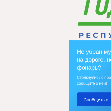
Не убран му
на дороге, н
фонарь?
Столкнулись с пр
сообщите о ней!
Сообщить о 