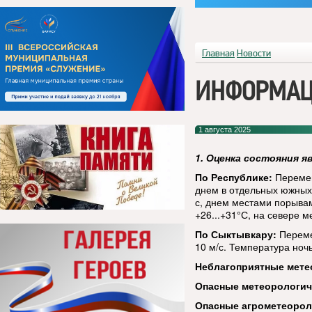
Главная
Новости
ИНФОРМАЦ
1 августа 2025
1. Оценка состояния я
По Республике:
Перемен
днем в отдельных южных 
с, днем местами порывам
+26...+31°С, на севере м
По Сыктывкару:
Переме
10 м/с. Температура ночь
Неблагоприятные мете
Опасные метеорологи
Опасные агрометеорол