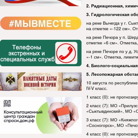
2. Радиационная, хими
3. Гидрологическая об
на реке Вычегда у г. Сык
на отметке «-122 см». О
на реке Печора у п. Шер
отметке «6 см». Отметка
на реке Печоре по у д. У
«-1 см». Отметка, лимит
4. Биолого-социальная
5. Лесопожарная обста
10 августа по республике
IV-V класс.
1 класс (0): не прогнозир
2 класс (7): МО «Прилу
«Сыктывдинский», МО «С
3 класс (7): МО «Княжпо
«Сосногорск», МО «Печо
4 класс (0): не прогнозир