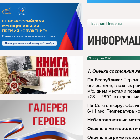
Главная
Новости
ИНФОРМАЦ
9 августа 2025
1. Оценка состояния я
По Республике:
Перемен
без осадков, в южных ра
м/с, днем местами порыв
+23...+28°С, в отдельных
По Сыктывкару:
Облачн
6-11 м/с. Температура но
Неблагоприятные мете
Опасные метеорологи
Опасные агрометеорол