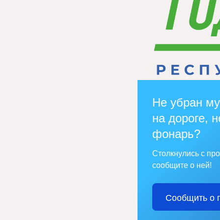
Не убран му
на дороге, н
фонарь?
Столкнулись с пр
сообщите о ней!
Сообщить о 