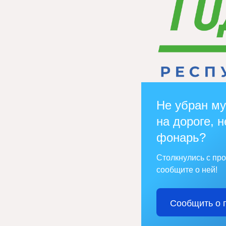
Не убран му
на дороге, н
фонарь?
Столкнулись с пр
сообщите о ней!
Сообщить о 