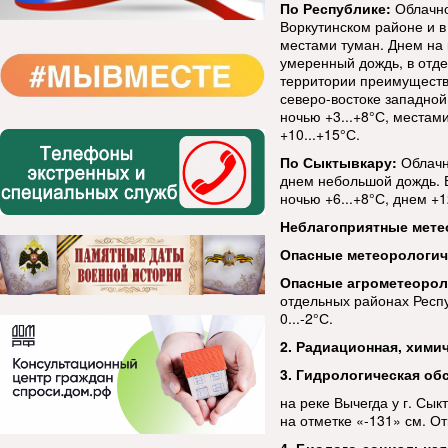
По Республике:
Облачно
Воркутинском районе и 
местами туман. Днем на 
умеренный дождь, в отде
территории преимуществе
северо-востоке западной 
ночью +3...+8°С, местами
+10...+15°С.
По Сыктывкару:
Облачн
днем небольшой дождь. В
ночью +6...+8°С, днем +1
Неблагоприятные мете
Опасные метеорологи
Опасные агрометеорол
отдельных районах Респ
0...-2°С.
2. Радиационная, химич
3. Гидрологическая об
на реке Вычегда у г. Сык
на отметке «-131» см. О