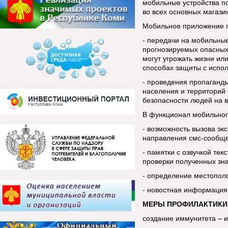
мобильные устройства п
во всех основных магази
Мобильное приложение п
- передачи на мобильны
прогнозируемых опасных
могут угрожать жизни ил
способах защиты с испо
- проведения пропаганды
населения и территорий 
безопасности людей на в
В функционал мобильног
- возможность вызова эк
направления смс-сообщ
- памятки с озвучкой тек
проверки полученных зн
- определение местопол
- новостная информация
МЕРЫ ПРОФИЛАКТИКИ
создание иммунитета – 