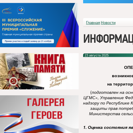
Главная
Новости
ИНФОРМАЦ
23 августа 2025
ОП
возникно
на террито
(
подготовлен на ос
ЦГМС», Управление Фед
надзору по Республике 
защиты прав потреб
Министерства сельск
1. Оценка состояния я