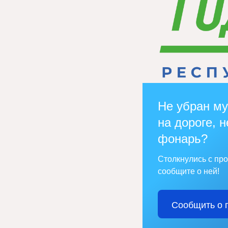
Не убран му
на дороге, н
фонарь?
Столкнулись с пр
сообщите о ней!
Сообщить о 