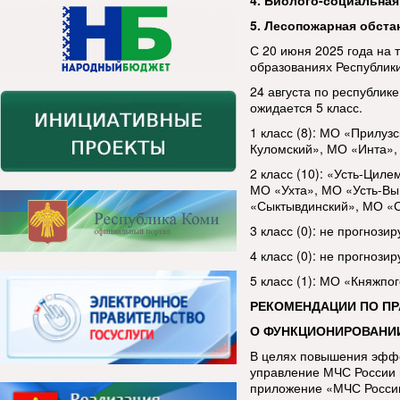
4. Биолого-социальная
5. Лесопожарная обста
С 20 июня 2025 года на 
образованиях Республ
24 августа по республик
ожидается 5 класс.
1 класс (8): МО «Прилуз
Куломский», МО «Инта»,
2 класс (10): «Усть-Цил
МО «Ухта», МО «Усть-Вы
«Сыктывдинский», МО «С
3 класс (0): не прогнозир
4 класс (0): не прогнозир
5 класс (1): МО «Княжпог
РЕКОМЕНДАЦИИ ПО П
О ФУНКЦИОНИРОВАНИ
В целях повышения эфф
управление МЧС России 
приложение «МЧС России