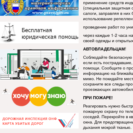
применение средств инд
(специальная защитная 
сапоги, заправляя в ни
использование репеллен
проведение работ по уни
через каждые 1-2 часа н
своей одежды и открытых
АВТОВЛАДЕЛЬЦАМ
!
Соблюдайте безопасную 
если есть пострадавшие, 
помощи. Сообщите о про
информацию на ближайш
мимо. Не покидайте мес
сохраните все следы про
проезжающих автомобиле
ПРИ ПОЖАРЕ!
Реагировать нужно быстр
пожарную охрану по тел
соседей. Перекройте в к
окна. Для предотвращен
дыхания мокрой тканью.