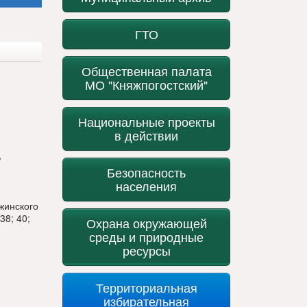
ГТО
Общественная палата
МО "Княжпогостский"
Национальные проекты
в действии
,
Безопасность
населения
ржинского
38; 40;
Охрана окружающей
среды и природные
ресурсы
Территориальная
избирательная