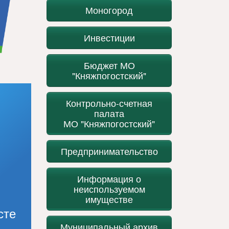
Моногород
Инвестиции
Бюджет МО
"Княжпогостский"
Контрольно-счетная
палата
МО "Княжпогостский"
Предпринимательство
Информация о
неиспользуемом
имуществе
сте
Муниципальный архив