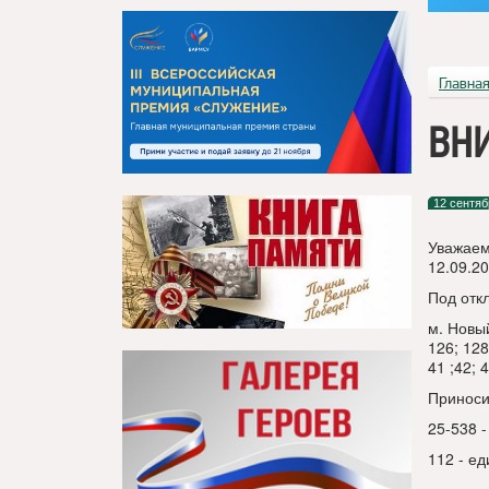
Главна
ВНИ
12 сентяб
Уважаем
12.09.20
Под отк
м. Новый
126; 128
41 ;42; 4
Приноси
25-538 
112 - е