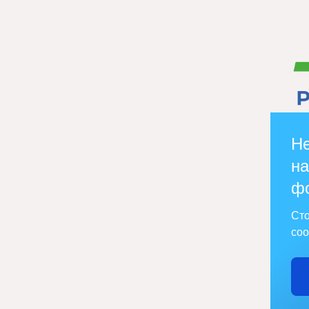
Не
на
ф
Сто
соо