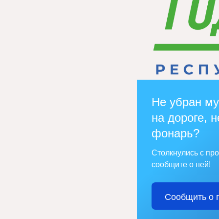
Не убран му
на дороге, н
фонарь?
Столкнулись с пр
сообщите о ней!
Сообщить о 