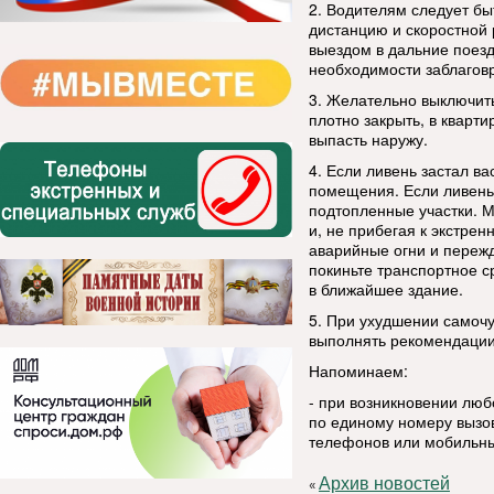
2. Водителям следует б
дистанцию и скоростной 
выездом в дальние поезд
необходимости заблаговр
3. Желательно выключит
плотно закрыть, в кварт
выпасть наружу.
4. Если ливень застал ва
помещения. Если ливень 
подтопленные участки. М
и, не прибегая к экстре
аварийные огни и пережд
покиньте транспортное с
в ближайшее здание.
5. При ухудшении самоч
выполнять рекомендации
Напоминаем:
- при возникновении лю
по единому номеру вызов
телефонов или мобильны
Архив новостей
«