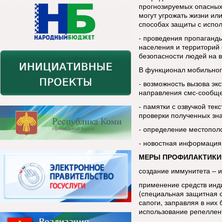
прогнозируемых опасных
могут угрожать жизни ил
способах защиты с испо
- проведения пропаганды
населения и территорий 
безопасности людей на в
В функционал мобильног
- возможность вызова эк
направления смс-сообщ
- памятки с озвучкой тек
проверки полученных зн
- определение местопол
- новостная информация
МЕРЫ ПРОФИЛАКТИКИ
создание иммунитета – 
применение средств инд
(специальная защитная 
сапоги, заправляя в ни
использование репеллен