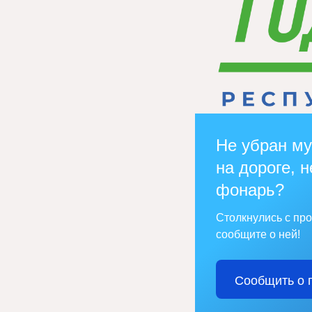
Не убран му
на дороге, н
фонарь?
Столкнулись с пр
сообщите о ней!
Сообщить о 