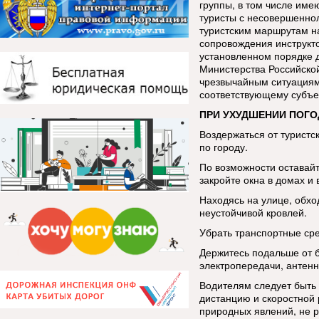
группы, в том числе име
туристы с несовершенно
туристским маршрутам н
сопровождения инструкт
установленном порядке 
Министерства Российско
чрезвычайным ситуациям
соответствующему субъе
ПРИ УХУДШЕНИИ ПОГО
Воздержаться от туристс
по городу.
По возможности оставай
закройте окна в домах и 
Находясь на улице, обхо
неустойчивой кровлей.
Убрать транспортные сре
Держитесь подальше от 
электропередачи, антенн
Водителям следует быть
дистанцию и скоростной
природных явлений, не р