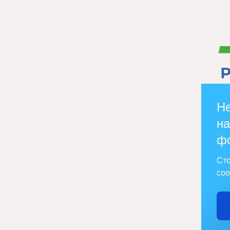
Не
на
ф
Сто
соо