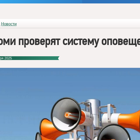
я
Новости
оми проверят систему оповещ
ря 2025