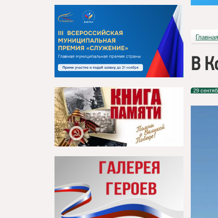
Главна
В К
29 сентяб