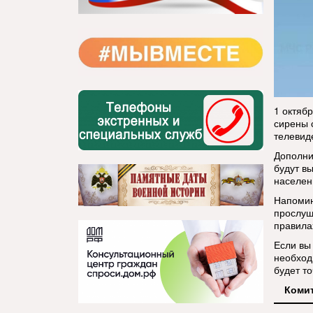
1 октяб
сирены 
телевид
Дополн
будут в
населен
Напомин
прослуш
правила
Если вы
необход
будет т
Комит