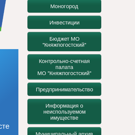
Моногород
Инвестиции
Бюджет МО
"Княжпогостский"
Контрольно-счетная
палата
МО "Княжпогостский"
Предпринимательство
Информация о
неиспользуемом
имуществе
сте
Муниципальный архив