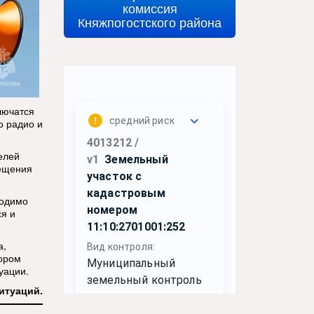
комиссия
Княжпогостского района
лючатся
о радио и
елей
вещения
ходимо
я и
а,
тором
уации.
итуаций.