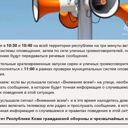
ря в
10:30
и
10:40
на всей территории республики на три минуты вк
системы оповещения, затем по сети уличных громкоговорителей, п
ению будут передаваться речевые сообщения.
ительные
кратковременные
запуски сирен и уличных громкоговорит
ыполняться с
11:00
в рамках проверки муниципальных систем опо
ия.
аем: если вы услышали сигнал «Внимание всем!» на улице, необ
ать сообщение, в котором будет точная информация о случившемс
х поведения в этой ситуации.
 услышали сигнал «Внимание всем!» и в это время находитесь дом
имо включить телевизор или радио и прослушать сообщение, в ко
очная информация о случившемся и правилах поведения в этой сит
ет Республики Коми гражданской обороны и чрезвычайных с