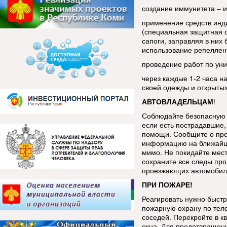
создание иммунитета – 
применение средств инд
(специальная защитная 
сапоги, заправляя в ни
использование репеллен
проведение работ по уни
через каждые 1-2 часа н
своей одежды и открытых
АВТОВЛАДЕЛЬЦАМ
!
Соблюдайте безопасную 
если есть пострадавшие, 
помощи. Сообщите о про
информацию на ближайш
мимо. Не покидайте мес
сохраните все следы про
проезжающих автомобиле
ПРИ ПОЖАРЕ!
Реагировать нужно быстр
пожарную охрану по тел
соседей. Перекройте в к
окна. Для предотвращен