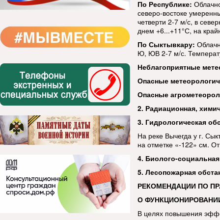
По Республике:
Облачно
северо-востоке умеренны
четверти 2-7 м/с, в севе
днем +6...+11°С, на край
По Сыктывкару:
Облачн
Ю, ЮВ 2-7 м/с. Температу
Неблагоприятные мете
Опасные метеорологи
Опасные агрометеорол
2. Радиационная, хими
3. Гидрологическая об
На реке Вычегда у г. Сы
на отметке «-122» см. О
4. Биолого-социальная
5. Лесопожарная обста
РЕКОМЕНДАЦИИ ПО П
О ФУНКЦИОНИРОВАНИ
В целях повышения эфф