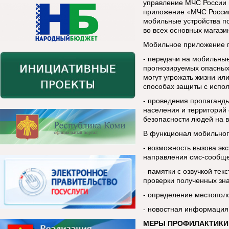
управление МЧС России 
приложение «МЧС России
мобильные устройства п
во всех основных магази
Мобильное приложение п
- передачи на мобильны
прогнозируемых опасных
могут угрожать жизни ил
способах защиты с испо
- проведения пропаганды
населения и территорий 
безопасности людей на в
В функционал мобильног
- возможность вызова эк
направления смс-сообщ
- памятки с озвучкой тек
проверки полученных зн
- определение местопол
- новостная информация
МЕРЫ ПРОФИЛАКТИКИ