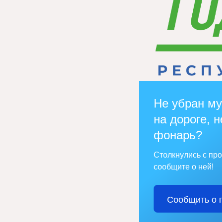
Не убран му
на дороге, н
фонарь?
Столкнулись с пр
сообщите о ней!
Сообщить о 