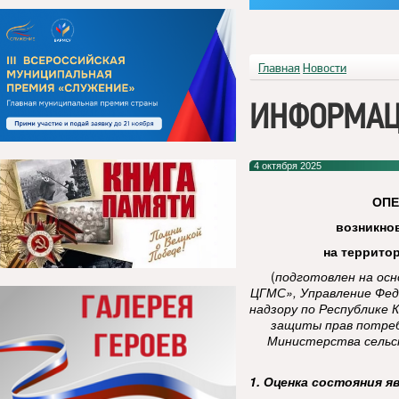
Главная
Новости
ИНФОРМАЦ
4 октября 2025
ОП
возникно
на террито
(
подготовлен на ос
ЦГМС», Управление Фед
надзору по Республике 
защиты прав потреб
Министерства сельск
1. Оценка состояния я