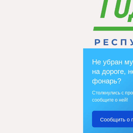
Не убран му
на дороге, н
фонарь?
Столкнулись с пр
сообщите о ней!
Сообщить о 