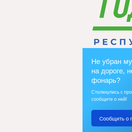
Не убран му
на дороге, н
фонарь?
Столкнулись с пр
сообщите о ней!
Сообщить о 