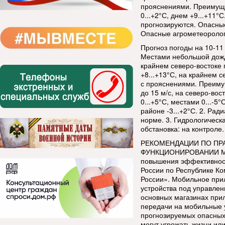
прояснениями. Преимуще
0...+2°С, днем +9...+11
прогнозируются. Опасные
Опасные агрометеоролог
Прогноз погоды на 10-11
Местами небольшой дождь
крайнем северо-востоке 
+8...+13°С, на крайнем с
с прояснениями. Преиму
до 15 м/с, на северо-во
0...+5°С, местами 0...-5°
районе -3...+2°С. 2. Рад
норме. 3. Гидрологическ
обстановка: на контроле
РЕКОМЕНДАЦИИ ПО ПР
ФУНКЦИОНИРОВАНИИ М
повышения эффективнос
России по Республике К
России». Мобильное при
устройства под управлен
основных магазинах при
передачи на мобильные 
прогнозируемых опасных
могут угрожать жизни ил