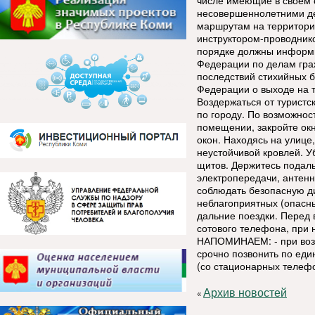
числе имеющие в своем с
несовершеннолетними де
маршрутам на территори
инструктором-проводник
порядке должны информи
Федерации по делам гра
последствий стихийных б
Федерации о выходе н
Воздержаться от туристс
по городу. По возможнос
помещении, закройте окн
окон. Находясь на улице
неустойчивой кровлей. У
щитов. Держитесь подал
электропередачи, антенн
соблюдать безопасную д
неблагоприятных (опасны
дальние поездки. Перед 
сотового телефона, при 
НАПОМИНАЕМ: - при воз
срочно позвонить по еди
(со стационарных телеф
Архив новостей
«