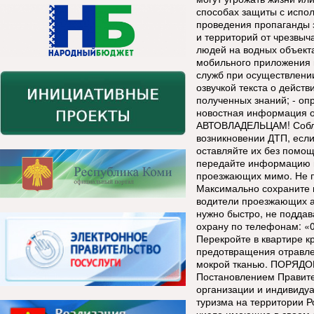
способах защиты с испо
проведения пропаганды 
и территорий от чрезвыч
людей на водных объект
мобильного приложения в
служб при осуществлении
озвучкой текста о дейст
полученных знаний; - оп
новостная информация о
АВТОВЛАДЕЛЬЦАМ! Соблю
возникновении ДТП, если
оставляйте их без помо
передайте информацию н
проезжающих мимо. Не п
Максимально сохраните 
водители проезжающих а
нужно быстро, не подда
охрану по телефонам: «0
Перекройте в квартире к
предотвращения отравле
мокрой тканью. ПОРЯДО
Постановлением Правите
организации и индивиду
туризма на территории Р