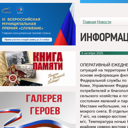
Главная
Новости
ИНФОРМАЦ
8 октября 2025
ОПЕРАТИВНЫЙ ЕЖЕДНЕВН
ситуаций на территории 
основе информации фил
Федеральной службы по 
Коми, Управления Федер
потребителей и благопол
сельского хозяйства и п
состояния явлений и пар
Местами небольшие, на 
мокрого снега. В отдель
7 м/с, на северо-востоке
м/с. Температура ночью 0
крайнем северо-востоке 