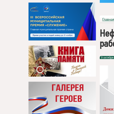
Главна
Неф
раб
9 октября