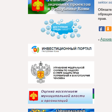
sektor.
Обязате
обращен
прав.
Архив
«