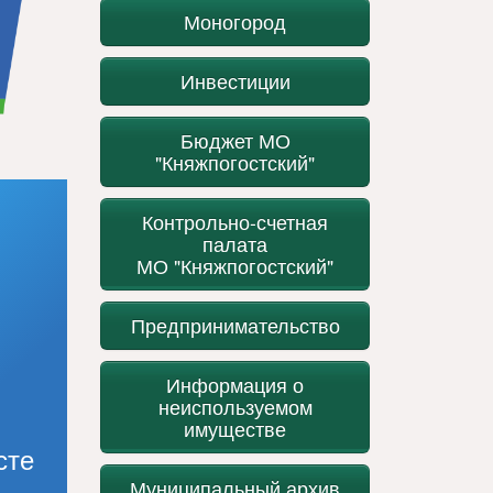
Моногород
Инвестиции
Бюджет МО
"Княжпогостский"
Контрольно-счетная
палата
МО "Княжпогостский"
Предпринимательство
Информация о
неиспользуемом
имуществе
сте
Муниципальный архив