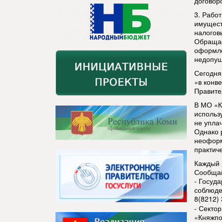
договор
3. Рабо
имущест
налогов
Обращае
оформле
недопущ
Сегодня
«в конв
Правите
В МО «К
использ
не упла
Однако 
неоформ
практич
Каждый 
Сообщай
- Госуд
соблюде
8(8212)
- Секто
«Княжпо