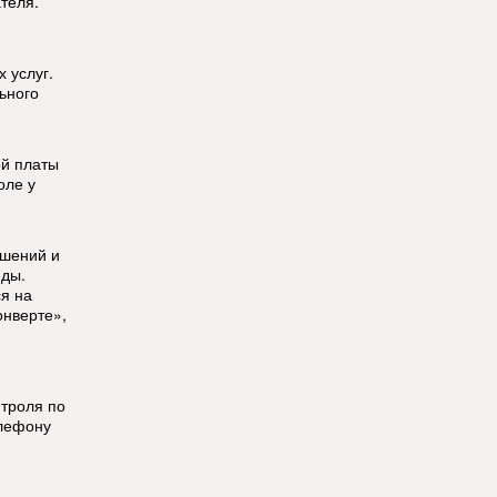
теля.
 услуг.
ьного
ой платы
оле у
ошений и
нды.
я на
нверте»,
нтроля по
елефону