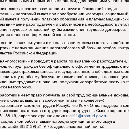
ом и локальными нормативными актами, действующими у работода
тник также лишается возможности получить банковский кредит,
венный налоговый вычет при приобретении квартиры, социальный
ый вычет в получении платного образования и платных медицинских
м внимание работодателей и работников на необходимость легал
ния трудовых отношений путём заключения трудовых договоров,
ения фактов неформальной занятости.
 сложившаяся ситуация с использованием схем выплаты заработн
ертах» с целью занижения налогооблагаемой базы на особом контр
льства Российской Федерации.
няжпогостский» проводится работа по выявлению работодателей,
ующих труд граждан без официального оформления трудовых отн
чивающих страховые взносы в государственные внебюджетные фо
решить эту проблему без участия самих работников, соглашающихс
ленные трудовые отношения, получающих заработную плату «в ко
ески невозможно.
работник имеет право получать за свой труд официальные доходы.
те о фактах выплаты заработной платы «в конверте»:
арственная инспекция труда в Республике Коми Отдел надзора и ко
нию законодательства о труде и охране труда в г. Сыктывкар по т
 31-88-19, адрес электронной почты:
git11@rostrud.gov.ru
р социальной работы администрации муниципального округа
гостский» 8(82139) 21-9-75, адрес электронной почты: