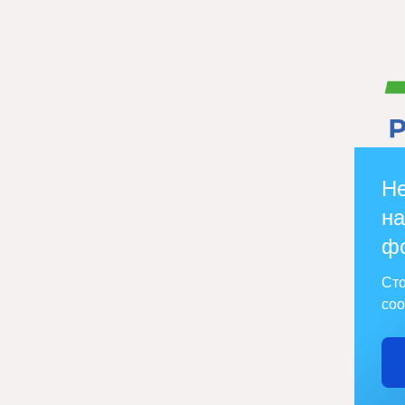
Не
на
ф
Сто
соо