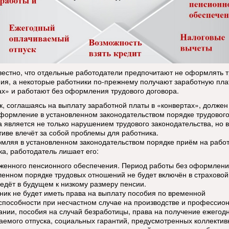
вестно, что отдельные работодатели предпочитают не оформлять 
ия, а некоторые работники по-прежнему получают заработную пла
ах» и работают без оформления трудового договора.
к, соглашаясь на выплату заработной платы в «конвертах», должен
оформление в установленном законодательством порядке трудовог
а является не только нарушением трудового законодательства, но в
тиве влечёт за собой проблемы для работника.
мляя в установленном законодательством порядке приём на рабо
ка, работодатель лишает его:
уженного пенсионного обеспечения. Период работы без оформлени
ленном порядке трудовых отношений не будет включён в страховой
ведёт в будущем к низкому размеру пенсии.
тник не будет иметь права на выплату пособия по временной
способности при несчастном случае на производстве и профессио
ании, пособия на случай безработицы, права на получение ежегод
аемого отпуска, социальных гарантий, предусмотренных коллекти