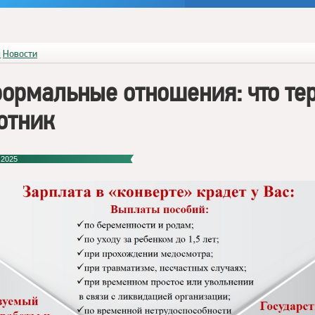
я
Новости
ормальные отношения: что те
отник
 2025