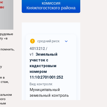
комиссия
Княжпогостского района
трудовые
ту «в
 помнить,
о
ту
я в
 стаж,
нальном
ного
вным