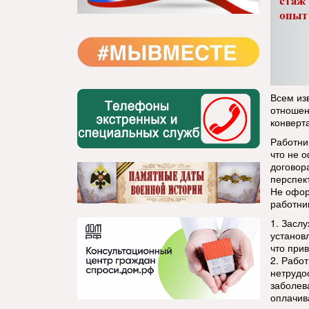
Всем из
отношен
конверт
Работни
что не 
договор
перспек
Не офор
работни
1. Засл
установ
что при
2. Рабо
нетрудо
заболев
оплачив