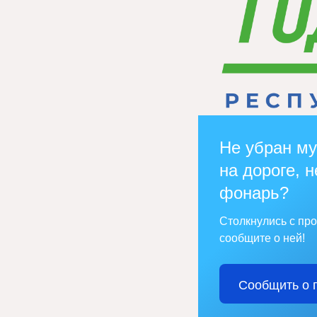
Не убран му
на дороге, н
фонарь?
Столкнулись с пр
сообщите о ней!
Сообщить о 