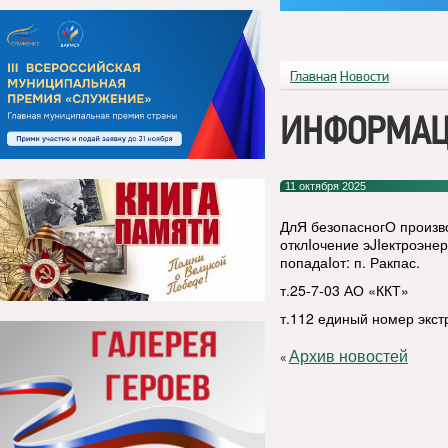
Главная
Новости
ИНФОРМАЦ
11 октября 2025
ДлЯ безопасногО произво
отклIочение эJIектроэнерг
попадаIот: п. Ракпас.
т.25-7-03 АО «ККТ»
т.112 единый номер экс
Архив новостей
«