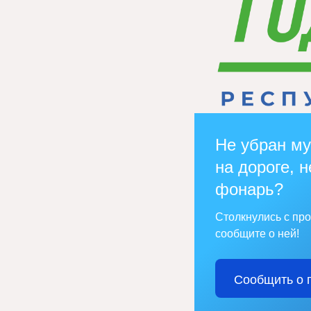
Не убран му
на дороге, н
фонарь?
Столкнулись с пр
сообщите о ней!
Сообщить о 