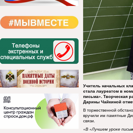
Учитель начальных кл
стала лауреатом в ном
письма». Творческая 
Дарины Чайкиной отме
В торжественной обстано
вручили им памятные Ди
связи.
«
В «Лучшем уроке письм