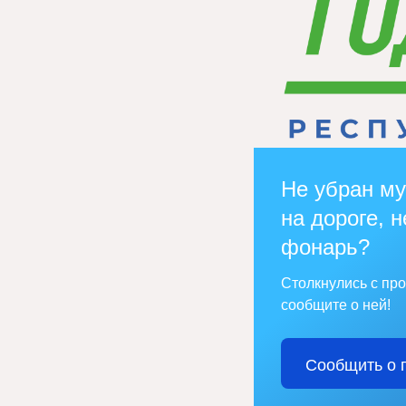
Не убран му
на дороге, н
фонарь?
Столкнулись с пр
сообщите о ней!
Сообщить о 