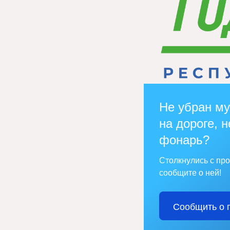
Не убран му
на дороге, н
фонарь?
Столкнулись с пр
сообщите о ней!
Сообщить о 