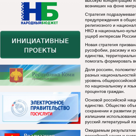
высокую концентрацию н
возникших на фоне мигр
Стратегия подразумевае
предупреждения в общес
религиозного и национал
НКО в национально-культ
ущерб интересам России
Новая стратегия призва
русофобии, расизму и к
единства, территориальн
помогать формировать во
Доля россиян, положите
разных национальностей,
уровень общероссийской
по национальному и язык
процентов граждан.
Основой российской наци
единство. Общество объе
сохранении и развитии р
излишним использование
русский литературный я
Ожидаемым результатом 
российской нации и сниж