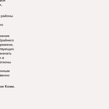
вой
х,
в районы
но
лнение
Крайнего
времени,
ствующих
значать
о в
регионы
йонным
твенно
ке Коми.