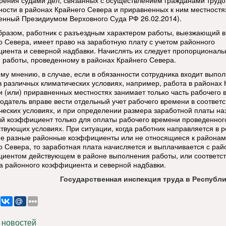
рения судами дел, связанных с осуществлением гражданами трудо
ности в районах Крайнего Севера и приравненных к ним местностя
енный Президиумом Верховного Суда РФ 26.02.2014).
бразом, работник с разъездным характером работы, выезжающий 
о Севера, имеет право на заработную плату с учетом районного
иента и северной надбавки. Начислять их следует пропорциональ
 работы, проведенному в районах Крайнего Севера.
му мнению, в случае, если в обязанности сотрудника входит выпо
в различных климатических условиях, например, работа в районах 
и (или) приравненных местностях занимает только часть рабочего 
тодатель вправе вести отдельный учет рабочего времени в соответ
ческих условиях, и при определении размера заработной платы на
й коэффициент только для оплаты рабочего времени проведенног
ствующих условиях. При ситуации, когда работник направляется в 
 разные районные коэффициенты или не относящиеся к районам
о Севера, то заработная плата начисляется и выплачивается с ра
иентом действующем в районе выполнения работы, или соответс
та районного коэффициента и северной надбавки.
Государственная инспекция труда в Республи
 новостей