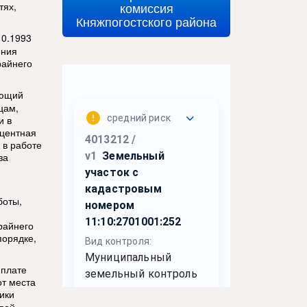
тях,
комиссия
Княжпогостского района
10.1993
ения
райнего
ающий
цам,
и в
оцентная
 в работе
за
боты,
райнего
порядке,
 плате
от места
ики