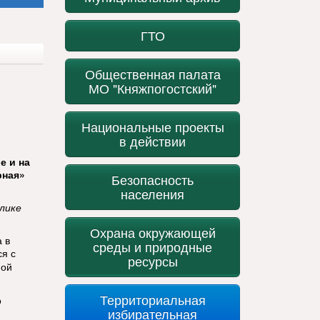
ГТО
Общественная палата
МО "Княжпогостский"
Национальные проекты
в действии
е и на
рная»
Безопасность
населения
лике
Охрана окружающей
а в
среды и природные
я с
ресурсы
ной
Территориальная
о
избирательная