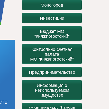
Моногород
Инвестиции
Бюджет МО
"Княжпогостский"
Контрольно-счетная
палата
МО "Княжпогостский"
Предпринимательство
Информация о
неиспользуемом
имуществе
сте
Муниципальный архив