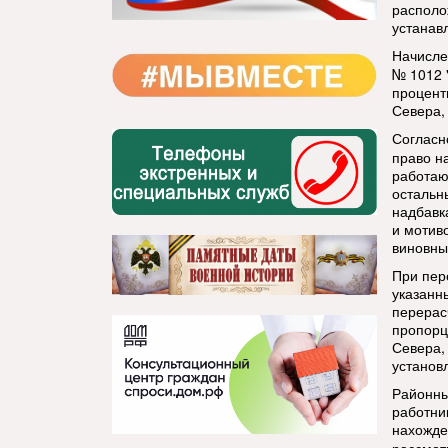
располо
устанав
Начисле
№ 1012 
процент
Севера,
Согласн
право н
работаю
остальн
надбавк
и мотив
виновны
При пер
указанн
перерас
пропорц
Севера,
установ
Районны
работни
нахожде