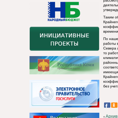
рассмот
деятель
утвержд
Таким о
Крайнег
коэффиц
времени
По наше
работы 
Севера 
то рабо
климати
районны
соответ
имеющие
Крайнег
коэффиц
без уче
Архив
«