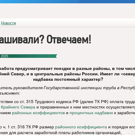
я
Новости
ашивали? Отвечаем!
 2025
работа предусматривает поездки в разные районы, в том числ
йний Север, и в центральные районы России. Имеет ли «севе
надбавка постоянный характер?
тель руководителя Государственной инспекции труда в Респуб
зъясняет:
тствии со ст. 315 Трудового кодекса РФ (далее ТК РФ) оплата труд
и приравненных к ним местностях осуществляетс
 Крайнего Севера
ением
и
к заработ
районных коэффициентов
процентных надбавок
о ч. 1 ст. 316 ТК РФ размер
и порядок ег
районного коэффициента
ния для расчета заработной платы работников организаций,