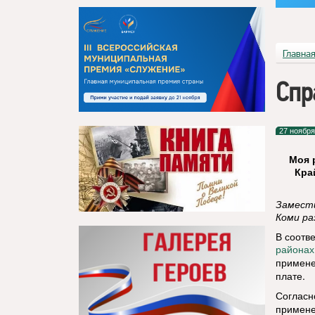
Главна
Спр
27 ноября
Моя 
Кра
Замести
Коми ра
В соотве
районах
примен
плате.
Согласн
примене