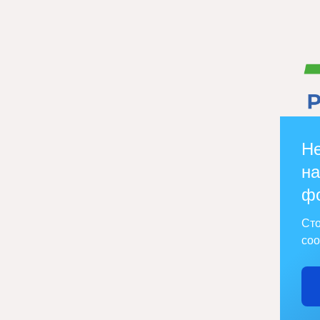
Не
на
ф
Сто
соо