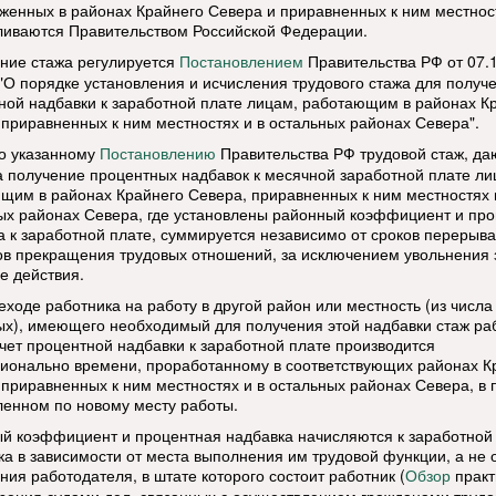
женных в районах Крайнего Севера и приравненных к ним местнос
ливаются Правительством Российской Федерации.
ние стажа регулируется
Правительства РФ от 07.
Постановлением
"О порядке установления и исчисления трудового стажа для получ
ной надбавки к заработной плате лицам, работающим в районах К
 приравненных к ним местностях и в остальных районах Севера".
о указанному
Правительства РФ трудовой стаж, д
Постановлению
а получение процентных надбавок к месячной заработной плате ли
щим в районах Крайнего Севера, приравненных к ним местностях 
ых районах Севера, где установлены районный коэффициент и пр
а к заработной плате, суммируется независимо от сроков перерыва
ов прекращения трудовых отношений, за исключением увольнения 
е действия.
еходе работника на работу в другой район или местность (из числа
ых), имеющего необходимый для получения этой надбавки стаж ра
чет процентной надбавки к заработной плате производится
ионально времени, проработанному в соответствующих районах К
 приравненных к ним местностях и в остальных районах Севера, в 
ленном по новому месту работы.
й коэффициент и процентная надбавка начисляются к заработной
ка в зависимости от места выполнения им трудовой функции, а не 
ния работодателя, в штате которого состоит работник (
практ
Обзор