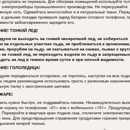
е допускать их перекала. Для обогрева помещений используйте тол
 электроприборы промышленного производства. Не перегружайте
ческую сеть. Одевайтесь многослойно и в натуральные ткани. Пере
 в дальние поездки проверьте заряд батареи сотового телефона, п
имости заблаговременно зарядите его.
ИЕ! ТОНКИЙ ЛЕД!
дуем не выходить на тонкий неокрепший лед, не собираться
и на отдельных участках льда, не приближаться к промоинам,
м, прорубям на льду, не скатываться на санках, лыжах с кру
 на тонкий лед, не переходить водоем по льду в запрещенных
дить на лед в темное время суток и при плохой видимости.
ИЕ! ГОЛОЛЕДИЦА!
дуем передвигаться осторожно, не торопясь, наступая на всю под
 людям рекомендуем использовать трость с резиновым наконечни
ьную палку с заостренными шипами.
ЖАРЕ!
вать нужно быстро, не поддавайтесь панике. Незамедлительно выз
ю охрану по телефонам: «01» или с мобильного «101». Предупред
 Перекройте в квартире кран подачи газа, отключите электричество
е окна. Для предотвращения отравления продуктами горения прикр
дыхания мокрой тканью.