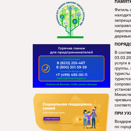
ПАМЯТК
Фитиль 
находит
запреща
направл
пиротех
деревье
ПОРЯДО
В соотв
03.03.2
услуги 
группы,
туристы
туристс
сопрово
установ
Министе
чрезвыч
соответ
ПРИ УХ
Воздерж
по город