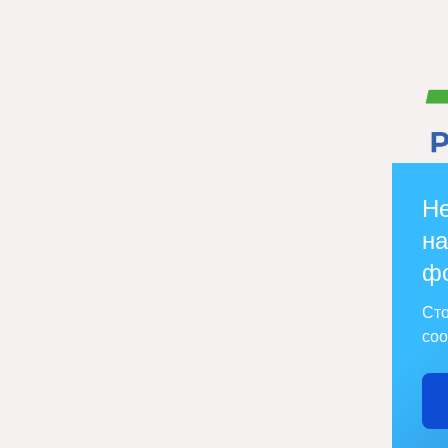
Не
на
ф
Сто
соо