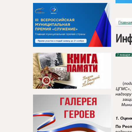
Главна
Инф
7 января 
(
под
ЦГМС»,
надзору
защи
Мини
1. Оцен
По Респ
районах