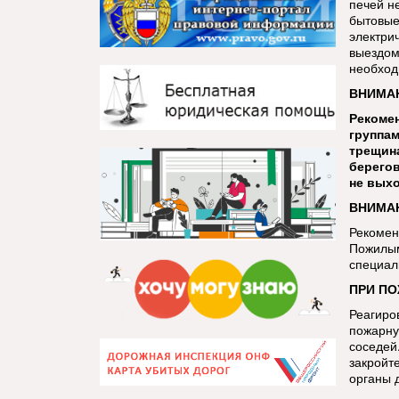
печей н
бытовые
электри
выездом
необход
ВНИМАН
Рекомен
группам
трещина
берегов
не выхо
ВНИМАН
Рекомен
Пожилым
специал
ПРИ ПО
Реагиро
пожарну
соседей.
закройт
органы 