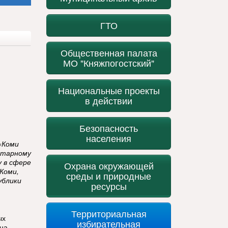
ГТО
Общественная палата
МО "Княжпогостский"
Национальные проекты
в действии
Безопасность
населения
«Коми
итарному
у в сфере
Охрана окружающей
Коми,
среды и природные
ублики
ресурсы
Территориальная
ых
избирательная
 на