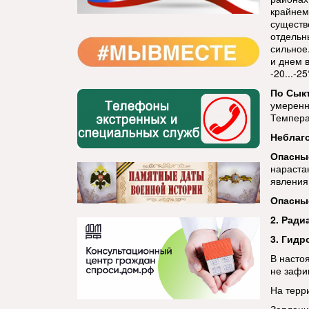
крайнем
существ
отдельн
сильное
и днем в
-20...-2
По Сык
умеренн
Температ
Неблаг
Опасны
нараста
явления
Опасны
2. Ради
3. Гидр
В насто
не зафи
На терр