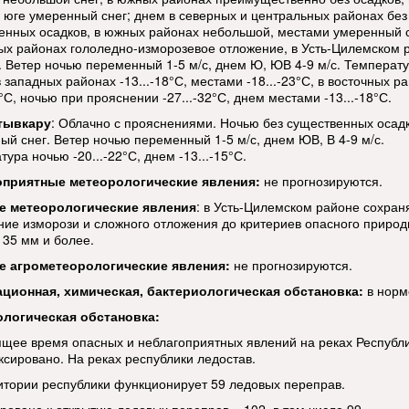
 юге умеренный снег; днем в северных и центральных районах без
енных осадков, в южных районах небольшой, местами умеренный с
ых районах гололедно-изморозевое отложение, в Усть-Цилемском 
. Ветер ночью переменный 1-5 м/с, днем Ю, ЮВ 4-9 м/с. Температ
 западных районах -13...-18°С, местами -18...-23°С, в восточных р
5°С, ночью при прояснении -27...-32°С, днем местами -13...-18°С.
тывкару
: Облачно с прояснениями. Ночью без существенных осад
ый снег. Ветер ночью переменный 1-5 м/с, днем ЮВ, В 4-9 м/с.
ура ночью -20...-22°С, днем -13...-15°С.
оприятные метеорологические явления:
не прогнозируются.
е метеорологические
явления
: в Усть-Цилемском районе сохран
ние изморози и сложного отложения до критериев опасного природ
 35 мм и более.
е агрометеорологические явления:
не прогнозируются.
ационная, химическая, бактериологическая обстановка:
в норм
ологическая обстановка:
ящее время опасных и неблагоприятных явлений на реках Республ
ксировано. На реках республики ледостав.
итории республики функционирует 59 ледовых переправ.