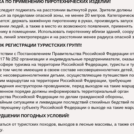
А ПО ПРИМЕНЕНИЮ ПИРОТЕХНИЧЕСКИХ ИЗДЕЛИЙ!
следует поджигать на расстоянии вытянутой руки. Зрители должны
ься за пределами опасной зоны, не менее 20 метров. Категорическ
ется: держать зажжённую пиротехнику в руках, производить запуск 
ении людей, а также в место их возможного появления, применять
нику в помещении. Использовать пиротехнику вблизи зданий, соор
в, линий электропередач и на расстоянии менее радиуса опасной 
К РЕГИСТРАЦИИ ТУРИСТСКИХ ГРУПП!
етствии с Постановлением Правительства Российской Федерации от
017 № 252 организации и индивидуальные предприниматели, оказ
в сфере туризма на территории Российской Федерации, туристы и т
 в том числе имеющие в своем составе несовершеннолетних детей,
 с несовершеннолетними детьми, осуществляющие путешествия по
ким маршрутам на территории Российской Федерации, требующие
ждения инструктором-проводником, перед выходом на такие марш
ленном порядке должны информировать территориальный орган
рства Российской Федерации по делам гражданской обороны,
айным ситуациям и ликвидации последствий стихийных бедствий п
ствующему субъекту Российской Федерации о выходе на такие мар
УДШЕНИИ ПОГОДНЫХ УСЛОВИЙ!
аться от туристских походов, выходов в лесные массивы, а также о
у.