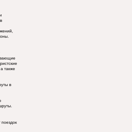
и
в
ужений,
зоны.
ывающие
уристские
 а также
руты в
о
шруты.
т поездок