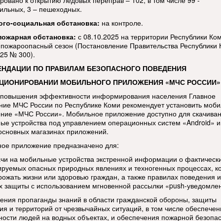
ровано к открытию ледовых переправ – 102, в том числе 99 -
ильных, 3 – пешеходных.
ого-социальная обстановка:
на контроле.
пожарная обстановка:
с 08.10.2025 на территории Республики Ко
 пожароопасный сезон (Постановление Правительства Республики 
025 № 300).
ЕНДАЦИИ ПО ПРАВИЛАМ БЕЗОПАСНОГО ПОВЕДЕНИЯ
КЦИОНИРОВАНИИ МОБИЛЬНОГО ПРИЛОЖЕНИЯ «МЧС РОССИИ»
 повышения эффективности информирования населения Главное
ние МЧС России по Республике Коми рекомендует установить моб
ние «МЧС России». Мобильное приложение доступно для скачиван
ые устройства под управлением операционных систем «Android» и
 основных магазинах приложений.
ое приложение предназначено для:
ачи на мобильные устройства экстренной информации о фактическ
ируемых опасных природных явлениях и техногенных процессах, к
грожать жизни или здоровью граждан, а также правилах поведения и
х защиты с использованием мгновенной рассылки «push-уведомле
дения пропаганды знаний в области гражданской обороны, защиты
ия и территорий от чрезвычайных ситуаций, в том числе обеспечен
ности людей на водных объектах, и обеспечения пожарной безопас