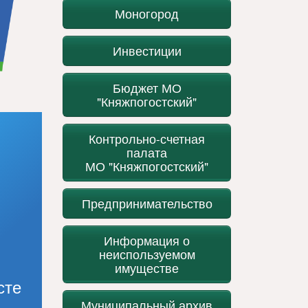
Моногород
Инвестиции
Бюджет МО
"Княжпогостский"
Контрольно-счетная
палата
МО "Княжпогостский"
Предпринимательство
Информация о
неиспользуемом
имуществе
сте
Муниципальный архив