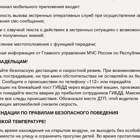
ионал мобильного приложения входит:
жность вызова экстренных оперативных служб при осуществлении з
ения смс-сообщения;
и с озвучкой текста о действиях в экстренных ситуациях с возможн
и полученных знаний;
еление местоположения с функцией передачи;
тная информация от Главного управления МЧС России по Республи
ЛАДЕЛЬЦАМ
!
йте безопасную дистанцию и скоростной режим. При возникновен
ь пострадавшие, ни при каких обстоятельствах не оставляйте их бе
 Сообщите о происшествии по телефону «112» или передайте
цию на ближайший пост ГИБДД через водителей машин, проезжа
е покидайте места аварии до прибытия сотрудников ГИБДД. Макси
те все следы происшествия. Обозначьте место ДТП, чтоб водители
ющих автомобилей снизили скорость.
ЕНДАЦИИ ПО ПРАВИЛАМ БЕЗОПАСНОГО ПОВЕДЕНИЯ
ЗКОЙ ТЕМПЕРАТУРЕ!
ть время нахождения на открытом воздухе, не выходить без особой
имости на улицу и ограничить прогулки детей. Во время протаплив