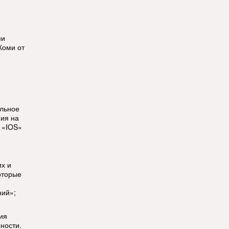
ми
Коми от
ильное
ия на
 «IOS»
их и
оторые
ний»;
ия
ности.