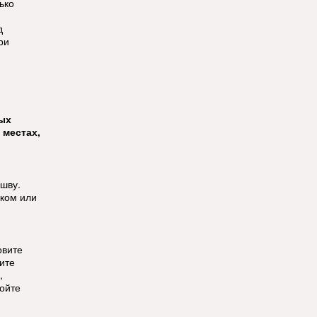
ько
д
ри
тых
 местах,
ошву.
ком или
овите
ите
,
ойте