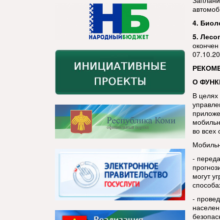
Заплани
автомоб
4. Биол
5. Лесо
окончен
07.10.2
РЕКОМ
О ФУН
В целях
управле
приложе
мобильн
во всех
Мобильн
- перед
прогноз
могут у
способа
- прове
населен
безопас