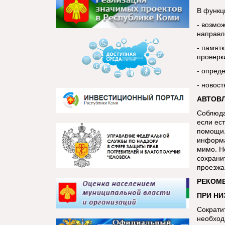
В функц
- возмо
направл
- памятк
проверк
- опред
- новос
АВТОВ
Соблюда
если ест
помощи.
информа
мимо. Н
сохрани
проезжа
РЕКОМ
ПРИ НИ
Сократи
необход