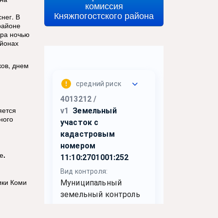
комиссия
Княжпогостского района
нег. В
районе
ура ночью
айонах
ков, днем
яется
ного
е
.
ики Коми