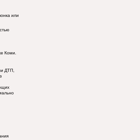
вонка или
остью
ке Коми.
ии ДТП,
з
ющих
мально
ания