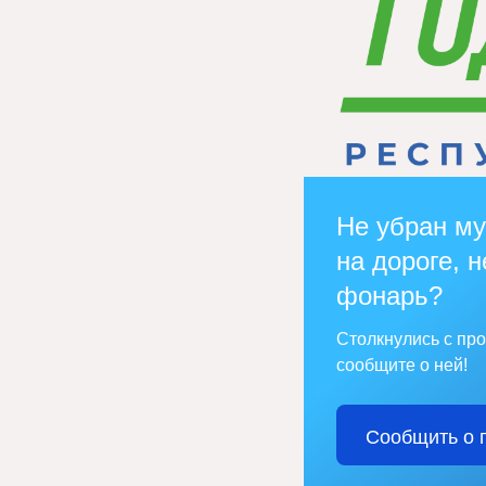
Не убран му
на дороге, н
фонарь?
Столкнулись с пр
сообщите о ней!
Сообщить о 