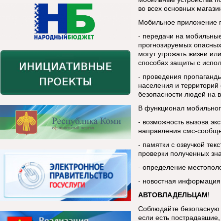
во всех основных магази
Мобильное приложение п
- передачи на мобильны
прогнозируемых опасных
могут угрожать жизни ил
способах защиты с испо
- проведения пропаганды
населения и территорий 
безопасности людей на в
В функционал мобильног
- возможность вызова эк
направления смс-сообщ
- памятки с озвучкой тек
проверки полученных зн
- определение местопол
- новостная информация
АВТОВЛАДЕЛЬЦАМ
!
Соблюдайте безопасную 
если есть пострадавшие, 