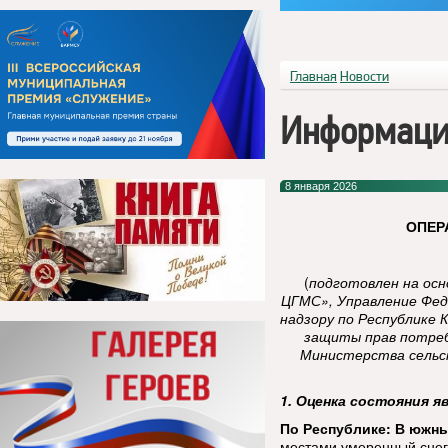
Главная
Новости
Информаци
8 января 2026
ОПЕР
(
подготовлен на ос
ЦГМС», Управление Фед
надзору по Республике 
защиты прав потреб
Министерства сельск
1. Оценка состояния я
По Республике:
В южны
местами умеренный снег