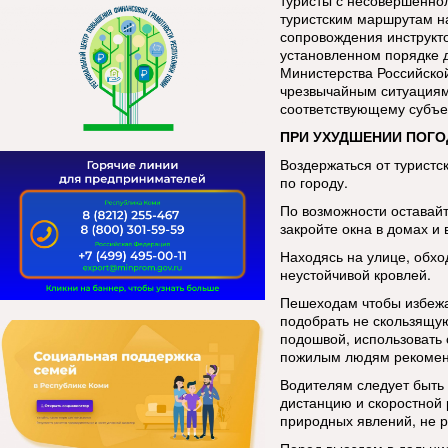
туристы с несовершенно
туристским маршрутам н
сопровождения инструкт
установленном порядке 
Министерства Российско
чрезвычайным ситуациям
соответствующему субъе
ПРИ УХУДШЕНИИ ПОГО
Воздержаться от туристс
по городу.
По возможности оставай
закройте окна в домах и 
Находясь на улице, обхо
неустойчивой кровлей.
Пешеходам чтобы избежа
подобрать не скользящую
подошвой, использовать 
пожилым людям рекоменд
Водителям следует быть
дистанцию и скоростной
природных явлений, не р