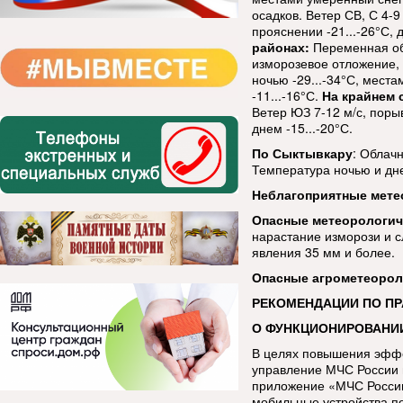
осадков. Ветер СВ, С 4-9
прояснении -21...-26°С, 
районах:
Переменная обл
изморозевое отложение, 
ночью -29...-34°С, места
-11...-16°С.
На крайнем 
Ветер ЮЗ 7-12 м/с, порыв
днем -15...-20°С.
По Сыктывкару
: Облач
Температура ночью и дне
Неблагоприятные мете
Опасные метеорологи
нарастание изморози и с
явления 35 мм и более.
Опасные агрометеорол
РЕКОМЕНДАЦИИ ПО П
О ФУНКЦИОНИРОВАНИ
В целях повышения эфф
управление МЧС России 
приложение «МЧС России
мобильные устройства п