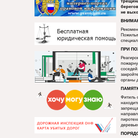
трещина
берегов
не выхо
ВНИМАН
Рекомен
Пожилым
специал
ПРИ ПО
Реагиро
пожарну
соседей.
закройт
органы 
ПАМЯТК
Фитиль 
находит
запреща
направл
пиротех
деревье
ПОРЯДО