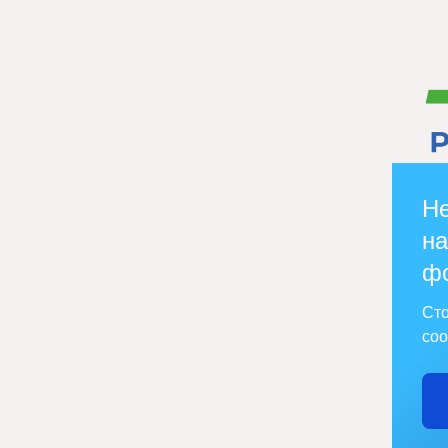
Не
на
ф
Сто
соо