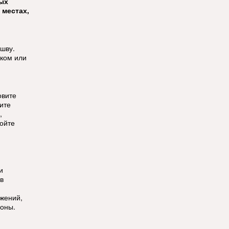
тых
 местах,
ошву.
ком или
овите
ите
,
ойте
и
в
ужений,
зоны.