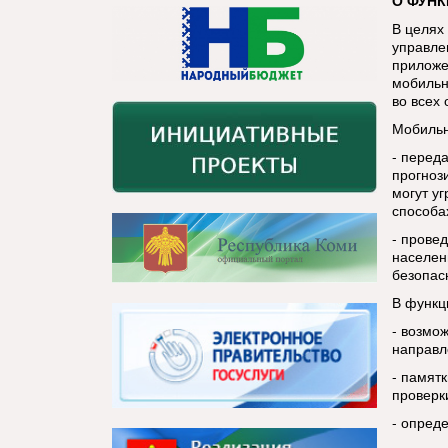
О ФУН
В целях
управле
приложе
мобильн
во всех
Мобильн
- перед
прогноз
могут у
способа
- прове
населен
безопас
В функц
- возмо
направл
- памятк
проверк
- опред