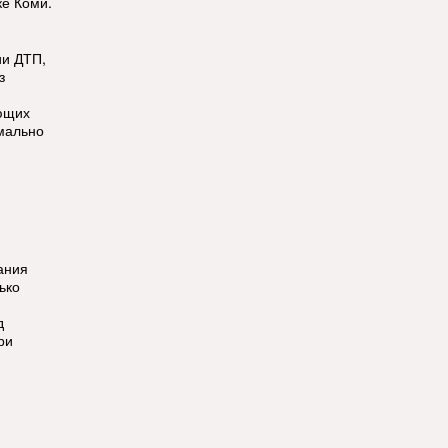
ке Коми.
ии ДТП,
з
ющих
мально
ания
ько
д
ри