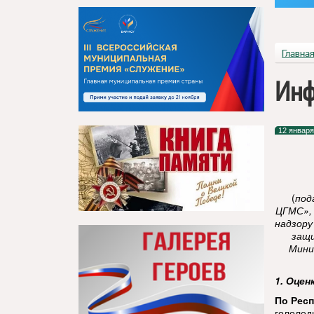
Главна
Инф
12 января
(
под
ЦГМС»,
надзору
защи
Мини
1. Оцен
По Респ
гололед