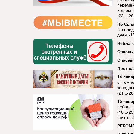
перемен
и днем -
-23...-2
По Сык
Гололед
днем -19
Неблаг
Опасны
Опасны
Прогноз
14 янва
с. Темпе
западных
-21...-26
15 янва
небольш
-18...-2
ночью -2
РЕКОМ