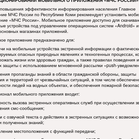
КЦИОНИРОВАНИИ МОБИЛЬНОГО ПРИЛОЖЕНИЯ «МЧС РОССИИ»
 повышения эффективности информирования населения Главное
ние МЧС России по Республике Коми рекомендует установить моб
ние «МЧС России». Мобильное приложение доступно для скачиван
ые устройства под управлением операционных систем «Android» и
 основных магазинах приложений.
ое приложение предназначено для:
ачи на мобильные устройства экстренной информации о фактическ
ируемых опасных природных явлениях и техногенных процессах, к
грожать жизни или здоровью граждан, а также правилах поведения и
х защиты с использованием мгновенной рассылки «push-уведомле
дения пропаганды знаний в области гражданской обороны, защиты
ия и территорий от чрезвычайных ситуаций, в том числе обеспечен
ности людей на водных объектах, и обеспечения пожарной безопас
ионал мобильного приложения входит:
жность вызова экстренных оперативных служб при осуществлении з
ения смс-сообщения;
и с озвучкой текста о действиях в экстренных ситуациях с возможн
и полученных знаний;
еление местоположения с функцией передачи;