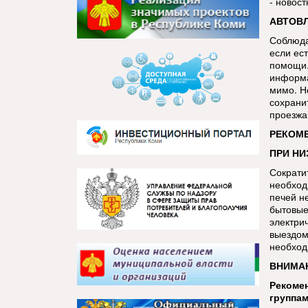
- новос
АВТОВ
Соблюда
если ест
помощи.
информа
мимо. Н
сохрани
проезжа
РЕКОМ
ПРИ НИ
Сократи
необход
печей н
бытовые
электри
выездом
необход
ВНИМАН
Рекомен
группам