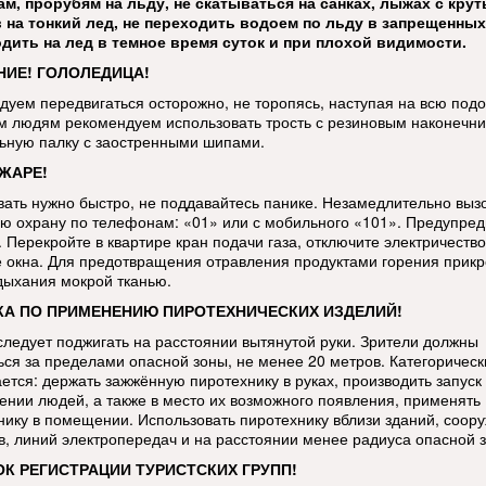
м, прорубям на льду, не скатываться на санках, лыжах с кру
 на тонкий лед, не переходить водоем по льду в запрещенных
дить на лед в темное время суток и при плохой видимости.
ИЕ! ГОЛОЛЕДИЦА!
дуем передвигаться осторожно, не торопясь, наступая на всю под
 людям рекомендуем использовать трость с резиновым наконечни
ьную палку с заостренными шипами.
ЖАРЕ!
вать нужно быстро, не поддавайтесь панике. Незамедлительно выз
ю охрану по телефонам: «01» или с мобильного «101». Предупред
 Перекройте в квартире кран подачи газа, отключите электричество
е окна. Для предотвращения отравления продуктами горения прикр
дыхания мокрой тканью.
А ПО ПРИМЕНЕНИЮ ПИРОТЕХНИЧЕСКИХ ИЗДЕЛИЙ!
следует поджигать на расстоянии вытянутой руки. Зрители должны
ься за пределами опасной зоны, не менее 20 метров. Категорическ
ется: держать зажжённую пиротехнику в руках, производить запуск 
ении людей, а также в место их возможного появления, применять
нику в помещении. Использовать пиротехнику вблизи зданий, соор
в, линий электропередач и на расстоянии менее радиуса опасной 
К РЕГИСТРАЦИИ ТУРИСТСКИХ ГРУПП!