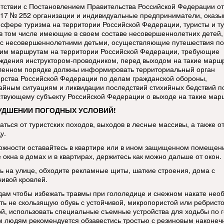
етствии с Постановлением Правительства Российской Федерации от
017 № 252 организации и индивидуальные предприниматели, оказ
в сфере туризма на территории Российской Федерации, туристы и т
 в том числе имеющие в своем составе несовершеннолетних детей,
 с несовершеннолетними детьми, осуществляющие путешествия по
ким маршрутам на территории Российской Федерации, требующие
ждения инструктором-проводником, перед выходом на такие марш
ленном порядке должны информировать территориальный орган
рства Российской Федерации по делам гражданской обороны,
айным ситуациям и ликвидации последствий стихийных бедствий п
ствующему субъекту Российской Федерации о выходе на такие мар
УДШЕНИИ ПОГОДНЫХ УСЛОВИЙ!
аться от туристских походов, выходов в лесные массивы, а также о
у.
ожности оставайтесь в квартире или в ином защищенном помещен
 окна в домах и в квартирах, держитесь как можно дальше от окон.
ь на улице, обходите рекламные щиты, шаткие строения, дома с
чивой кровлей.
ам чтобы избежать травмы при гололедице и снежном накате нео
ть не скользящую обувь с устойчивой, микропористой или ребрист
й, использовать специальные съемные устройства для ходьбы по г
 людям рекомендуется обзавестись тростью с резиновым наконеч