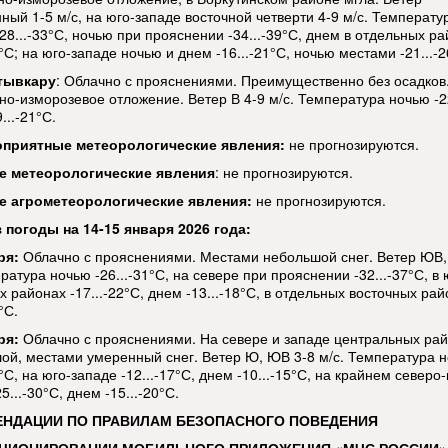
ный 1-5 м/с, на юго-западе восточной четверти 4-9 м/с. Температу
28...-33°С, ночью при прояснении -34...-39°С, днем в отдельных р
8°С; на юго-западе ночью и днем -16...-21°С, ночью местами -21...-2
тывкару
: Облачно с прояснениями. Преимущественно без осадков
но-изморозевое отложение. Ветер В 4-9 м/с. Температура ночью -22
...-21°С.
оприятные метеорологические явления:
не прогнозируются.
е метеорологические
явления
: не прогнозируются.
е агрометеорологические явления:
не прогнозируются.
 погоды на 14-15 января 2026 года:
ря:
Облачно с прояснениями. Местами небольшой снег. Ветер ЮВ,
ратура ночью -26...-31°С, на севере при прояснении -32...-37°С, в 
 районах -17...-22°С, днем -13...-18°С, в отдельных восточных ра
°С.
ря:
Облачно с прояснениями. На севере и западе центральных ра
ой, местами умеренный снег. Ветер Ю, ЮВ 3-8 м/с. Температура 
3°С, на юго-западе -12...-17°С, днем -10...-15°С, на крайнем северо
5...-30°С, днем -15...-20°С.
ЕНДАЦИИ ПО ПРАВИЛАМ БЕЗОПАСНОГО ПОВЕДЕНИЯ