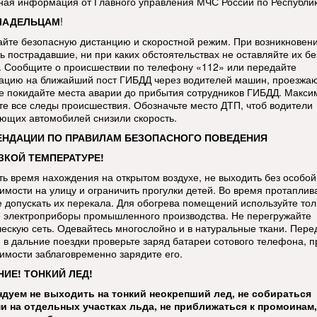
тная информация от Главного управления МЧС России по Республи
ЛАДЕЛЬЦАМ
!
йте безопасную дистанцию и скоростной режим. При возникновен
ь пострадавшие, ни при каких обстоятельствах не оставляйте их бе
 Сообщите о происшествии по телефону «112» или передайте
цию на ближайший пост ГИБДД через водителей машин, проезжа
е покидайте места аварии до прибытия сотрудников ГИБДД. Макси
те все следы происшествия. Обозначьте место ДТП, чтоб водители
ющих автомобилей снизили скорость.
ЕНДАЦИИ ПО ПРАВИЛАМ БЕЗОПАСНОГО ПОВЕДЕНИЯ
ЗКОЙ ТЕМПЕРАТУРЕ!
ть время нахождения на открытом воздухе, не выходить без особой
имости на улицу и ограничить прогулки детей. Во время протаплив
е допускать их перекала. Для обогрева помещений используйте тол
 электроприборы промышленного производства. Не перегружайте
ческую сеть. Одевайтесь многослойно и в натуральные ткани. Пере
 в дальние поездки проверьте заряд батареи сотового телефона, п
имости заблаговременно зарядите его.
ИЕ! ТОНКИЙ ЛЕД!
дуем не выходить на тонкий неокрепший лед, не собираться
и на отдельных участках льда, не приближаться к промоинам,