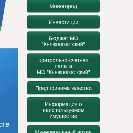
Моногород
Инвестиции
Бюджет МО
"Княжпогостский"
Контрольно-счетная
палата
МО "Княжпогостский"
Предпринимательство
Информация о
неиспользуемом
имуществе
сте
Муниципальный архив