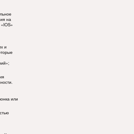
ильное
ия на
 «IOS»
их и
оторые
ний»;
ия
ности.
вонка или
остью