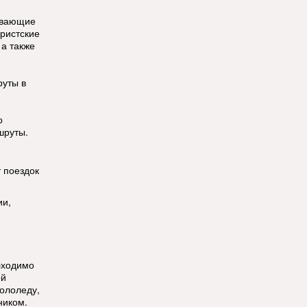
ывающие
уристские
 а также
руты в
о
шруты.
т поездок
ии,
бходимо
ой
ололеду,
ником.