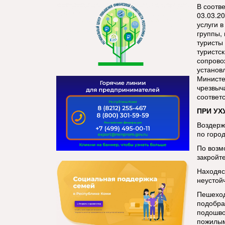
В соотв
03.03.2
услуги 
группы,
туристы
туристс
сопрово
установ
Министе
чрезвыч
соответ
ПРИ УХ
Воздерж
по город
По возм
закройте
Находяс
неустой
Пешеход
подобра
подошво
пожилым