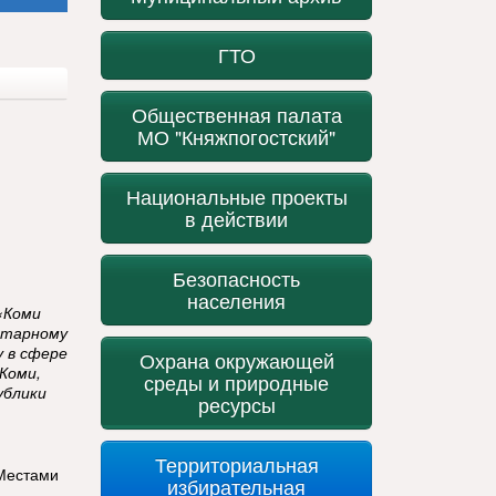
ГТО
Общественная палата
МО "Княжпогостский"
Национальные проекты
в действии
Безопасность
населения
«Коми
итарному
у в сфере
Охрана окружающей
Коми,
среды и природные
ублики
ресурсы
Территориальная
 Местами
избирательная