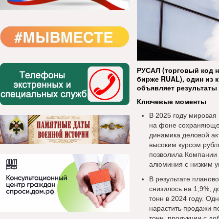
РУСАЛ (торговый код н
бирже RUAL), один из 
объявляет результаты 
Ключевые моменты
В 2025 году мировая
на фоне сохраняющей
динамика деловой ак
высоким курсом рубл
позволила Компании 
алюминия с низким 
В результате планов
снизилось на 1,9%, до
тонн в 2024 году. О
нарастить продажи пе
тонн, продукции с до