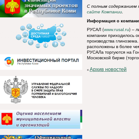
С полным содержанием п
.
сайте Компании
Информация о компан
РУСАЛ (
) – 
www.rusal.ru
компании приходилось о
производства глинозема
расположены в более чем
РУСАЛа торгуются на Гон
Московской бирже (торго
Архив новостей
«