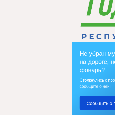
Не убран му
на дороге, н
фонарь?
Столкнулись с пр
сообщите о ней!
Сообщить о 