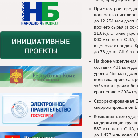
При этом рост средн
полностью нивелиров
до 12 254 млн долл. 
прочего сырья (в ос
21,8%), а также укр
060 млн долл. США, в
в цепочках продаж. К
до 76 долл. США за т
На фоне укрепления 
составил 431 млн до
уровне 455 млн долл
политика привела к 
займам и прочим бан
сравнению с 2024 го
Скорректированная E
скорректированной E
Компания также удерж
модернизации крупне
587 млн долл. США, т
до 1 477 млн долл. С