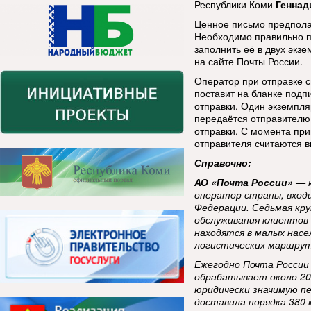
Республики Коми
Геннад
Ценное письмо предпола
Необходимо правильно п
заполнить её в двух экз
на сайте Почты России.
Оператор при отправке с
поставит на бланке подп
отправки. Один экземпл
передаётся отправителю 
отправки. С момента пр
отправителя считаются 
Справочно:
АО «Почта России»
— к
оператор страны, вход
Федерации. Седьмая кру
обслуживания клиентов 
находятся в малых нас
логистических маршрут
Ежегодно Почта России
обрабатывает около 20
юридически значимую пе
доставила порядка 380