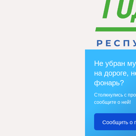
Не убран му
на дороге, н
фонарь?
Столкнулись с пр
сообщите о ней!
Сообщить о 