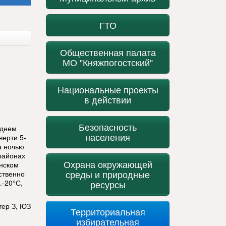
ГТО
Общественная палата
МО "Княжпогостский"
Национальные проекты
в действии
Безопасность
 днем
населения
верти 5-
а ночью
 районах
Охрана окружающей
инском
среды и природные
ственно
.-20°С,
ресурсы
тер З, ЮЗ
Территориальная
избирательная