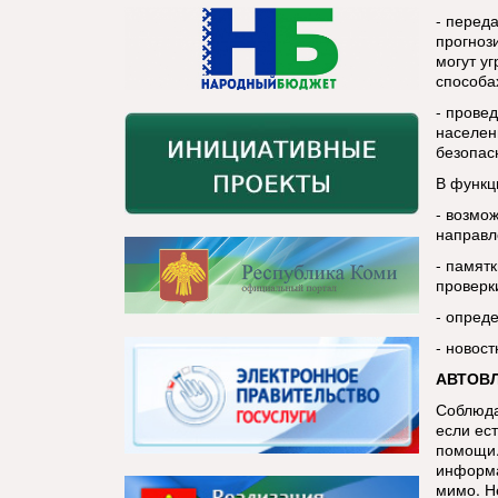
- перед
прогноз
могут у
способа
- прове
населен
безопас
В функц
- возмо
направл
- памятк
проверк
- опред
- новос
АВТОВ
Соблюда
если ест
помощи.
информа
мимо. Н