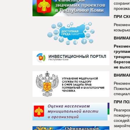
сохрани
проезжа
ПРИ СК
Рекомен
козырьк
ВНИМАН
Рекомен
группам
трещина
берегов
не выхо
ВНИМАН
Рекомен
Пожилым
специал
ПРИ ПО
Реагиро
пожарну
соседей.
закройт