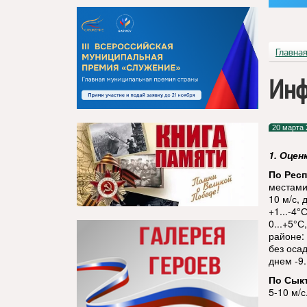
Главна
Инф
20 марта 
1. Оцен
По Респ
местами
10 м/с,
+1...-4°
0...+5°С
районе:
без осад
днем -9.
По Сык
5-10 м/с