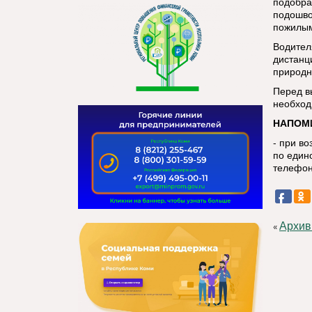
подобра
подошво
пожилым
Водител
дистанц
природн
Перед в
необход
НАПОМ
- при в
по един
телефон
Архив
«