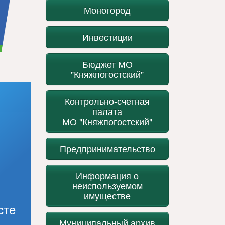
Моногород
Инвестиции
Бюджет МО
"Княжпогостский"
Контрольно-счетная
палата
МО "Княжпогостский"
Предпринимательство
Информация о
неиспользуемом
имуществе
сте
Муниципальный архив