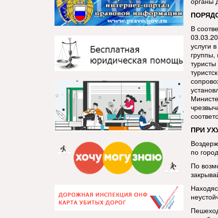
органы 
ПОРЯДО
В соотв
03.03.2
услуги 
группы,
туристы
туристс
сопрово
установ
Министе
чрезвыч
соответ
ПРИ УХ
Воздерж
по город
По возм
закрывай
Находяс
неустой
Пешеход