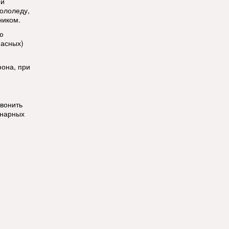
ой
ололеду,
ником.
ю
пасных)
фона, при
звонить
онарных