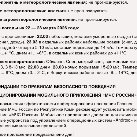
оприятные метеорологические явления:
не прогнозируются.
е метеорологические
явления
: не прогнозируются.
е агрометеорологические явления:
не прогнозируется.
 погоды на 22 — 23 марта 2026 года:
 с прояснениями.
22.03
небольшие, местами умеренные осадки (сн
снег, дождь).
23.03
в отдельных районах небольшие осадки (снег, д
ападной четверти 5-10 м/с, местами порывами до 14 м/с. Температ
...+1°С, днем +1...+6°С, в отдельных южных районах до +11°С.
нем северо-востоке:
Облачно. Снег, мокрый снег, временами мет
, З 8-13 м/с,
22.03
днем,
23.03
ночью порывами 15-20 м/с. Темпе
...-8°С, днем +3...-2°С, в Воркутинском районе ночью -9...-14°С, дн
ЕНДАЦИИ ПО ПРАВИЛАМ БЕЗОПАСНОГО ПОВЕДЕНИЯ
КЦИОНИРОВАНИИ МОБИЛЬНОГО ПРИЛОЖЕНИЯ «МЧС РОССИИ»
 повышения эффективности информирования населения Главное
ние МЧС России по Республике Коми рекомендует установить моб
ние «МЧС России». Мобильное приложение доступно для скачиван
ые устройства под управлением операционных систем «Android» и
 основных магазинах приложений.
ое приложение предназначено для: