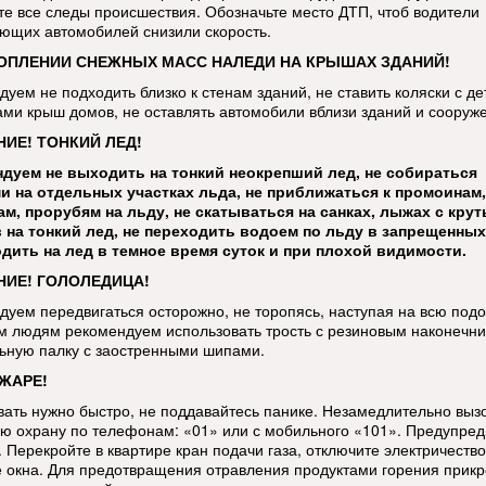
те все следы происшествия. Обозначьте место ДТП, чтоб водители
ющих автомобилей снизили скорость.
ОПЛЕНИИ СНЕЖНЫХ МАСС НАЛЕДИ НА КРЫШАХ ЗДАНИЙ!
дуем не подходить близко к стенам зданий, не ставить коляски с д
ами крыш домов, не оставлять автомобили вблизи зданий и сооруж
ИЕ! ТОНКИЙ ЛЕД!
дуем не выходить на тонкий неокрепший лед, не собираться
и на отдельных участках льда, не приближаться к промоинам,
м, прорубям на льду, не скатываться на санках, лыжах с кру
 на тонкий лед, не переходить водоем по льду в запрещенных
дить на лед в темное время суток и при плохой видимости.
ИЕ! ГОЛОЛЕДИЦА!
дуем передвигаться осторожно, не торопясь, наступая на всю под
 людям рекомендуем использовать трость с резиновым наконечни
ьную палку с заостренными шипами.
ЖАРЕ!
вать нужно быстро, не поддавайтесь панике. Незамедлительно выз
ю охрану по телефонам: «01» или с мобильного «101». Предупред
 Перекройте в квартире кран подачи газа, отключите электричество
е окна. Для предотвращения отравления продуктами горения прикр