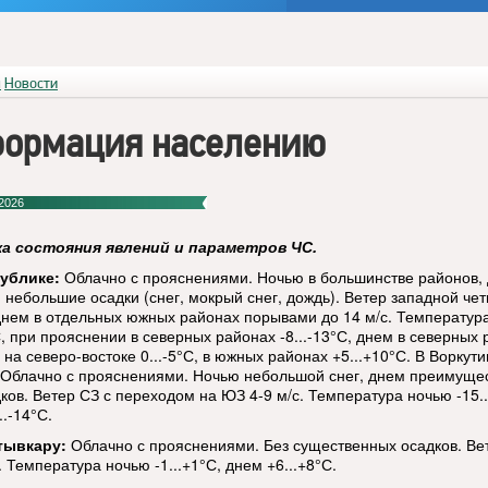
я
Новости
ормация населению
2026
ка состояния явлений и параметров ЧС.
ублике:
Облачно с прояснениями. Ночью в большинстве районов,
 небольшие осадки (снег, мокрый снег, дождь). Ветер западной чет
 днем в отдельных южных районах порывами до 14 м/с. Температур
С, при прояснении в северных районах -8...-13°С, днем в северных
, на северо-востоке 0...-5°С, в южных районах +5...+10°С. В Воркут
 Облачно с прояснениями. Ночью небольшой снег, днем преимуще
ков. Ветер СЗ с переходом на ЮЗ 4-9 м/с. Температура ночью -15..
..-14°С.
тывкару:
Облачно с прояснениями. Без существенных осадков. Ве
. Температура ночью -1...+1°С, днем +6...+8°С.