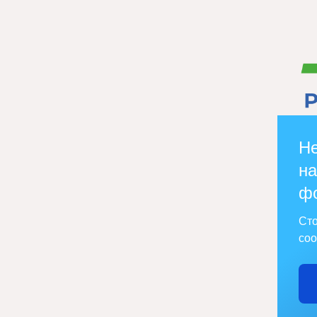
Не
на
ф
Сто
соо