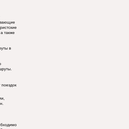
ывающие
уристские
 а также
руты в
о
шруты.
т поездок
ии,
н.
обходимо