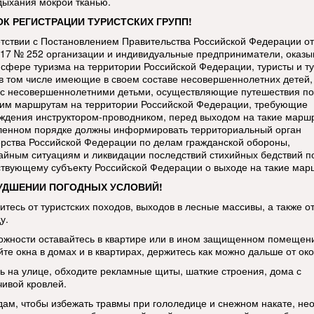
дыхания мокрой тканью.
К РЕГИСТРАЦИИ ТУРИСТСКИХ ГРУПП!
етствии с Постановлением Правительства Российской Федерации от
017 № 252 организации и индивидуальные предприниматели, оказ
в сфере туризма на территории Российской Федерации, туристы и т
 в том числе имеющие в своем составе несовершеннолетних детей,
 с несовершеннолетними детьми, осуществляющие путешествия по
ким маршрутам на территории Российской Федерации, требующие
ждения инструктором-проводником, перед выходом на такие марш
ленном порядке должны информировать территориальный орган
рства Российской Федерации по делам гражданской обороны,
айным ситуациям и ликвидации последствий стихийных бедствий п
ствующему субъекту Российской Федерации о выходе на такие мар
УДШЕНИИ ПОГОДНЫХ УСЛОВИЙ!
итесь от туристских походов, выходов в лесные массивы, а также о
у.
ожности оставайтесь в квартире или в ином защищенном помещен
те окна в домах и в квартирах, держитесь как можно дальше от око
ь на улице, обходите рекламные щиты, шаткие строения, дома с
чивой кровлей.
ам, чтобы избежать травмы при гололедице и снежном накате, не