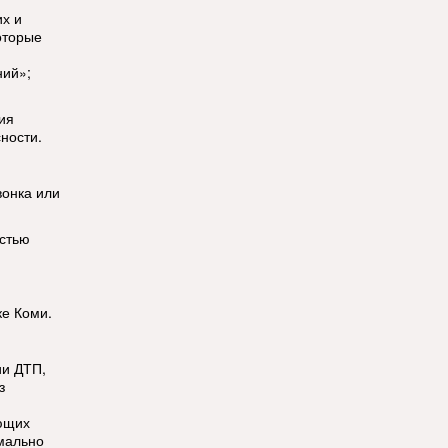
их и
оторые
ний»;
ия
ности.
вонка или
остью
ке Коми.
ии ДТП,
з
ющих
мально