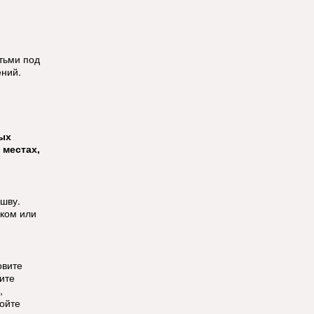
етьми под
ений.
тых
 местах,
ошву.
ком или
овите
ите
,
ойте