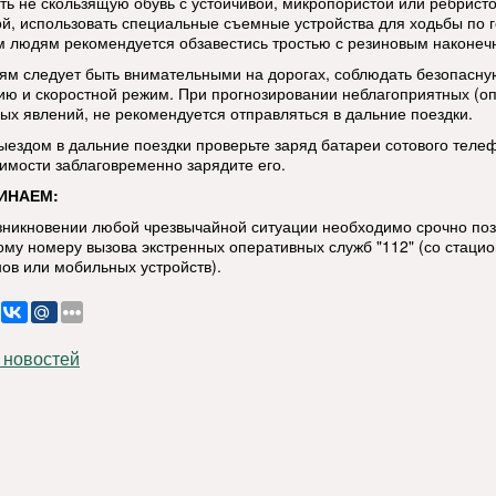
ть не скользящую обувь с устойчивой, микропористой или ребрист
й, использовать специальные съемные устройства для ходьбы по г
 людям рекомендуется обзавестись тростью с резиновым наконеч
ям следует быть внимательными на дорогах, соблюдать безопасну
ию и скоростной режим. При прогнозировании неблагоприятных (о
ых явлений, не рекомендуется отправляться в дальние поездки.
ыездом в дальние поездки проверьте заряд батареи сотового теле
имости заблаговременно зарядите его.
ИНАЕМ:
озникновении любой чрезвычайной ситуации необходимо срочно по
ому номеру вызова экстренных оперативных служб "112" (со стаци
ов или мобильных устройств).
 новостей