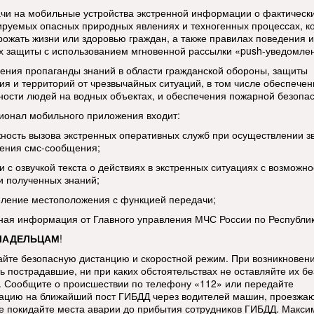
ачи на мобильные устройства экстренной информации о фактическ
ируемых опасных природных явлениях и техногенных процессах, к
грожать жизни или здоровью граждан, а также правилах поведения и
х защиты с использованием мгновенной рассылки «push-уведомле
дения пропаганды знаний в области гражданской обороны, защиты
ия и территорий от чрезвычайных ситуаций, в том числе обеспечен
ности людей на водных объектах, и обеспечения пожарной безопас
ионал мобильного приложения входит:
жность вызова экстренных оперативных служб при осуществлении з
ения смс-сообщения;
и с озвучкой текста о действиях в экстренных ситуациях с возможн
и полученных знаний;
еление местоположения с функцией передачи;
тная информация от Главного управления МЧС России по Республи
ЛАДЕЛЬЦАМ
!
йте безопасную дистанцию и скоростной режим. При возникновен
ь пострадавшие, ни при каких обстоятельствах не оставляйте их бе
 Сообщите о происшествии по телефону «112» или передайте
цию на ближайший пост ГИБДД через водителей машин, проезжа
е покидайте места аварии до прибытия сотрудников ГИБДД. Макси