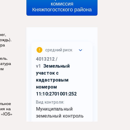
комиссия
Княжпогостского района
ег,
ождь).
ура
ель.
ратура
ем
ильное
ия на
 «IOS»