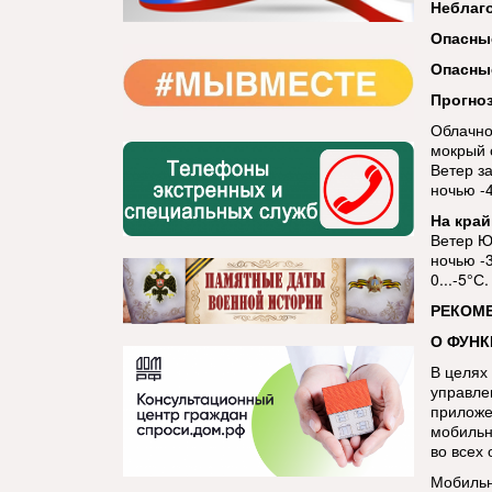
Неблаг
Опасны
Опасны
Прогноз
Облачно
мокрый 
Ветер з
ночью -4
На край
Ветер ЮЗ
ночью -3
0...-5°С.
РЕКОМ
О ФУН
В целях
управле
приложе
мобильн
во всех
Мобильн