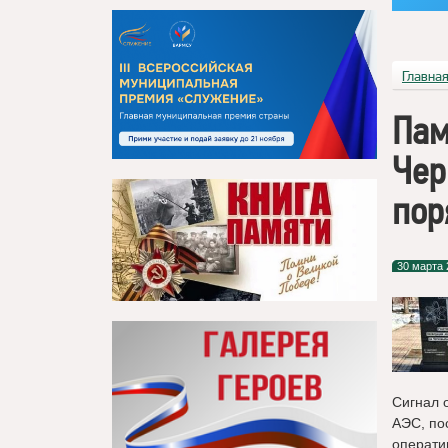
Главна
Пам
Чер
пор
30 марта 
Сигнал 
АЭС, по
операти