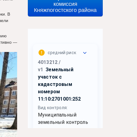
комиссия
Княжпогостского района
ки. В
вели
нию
ативно —