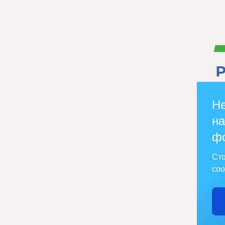
Не
на
ф
Сто
соо