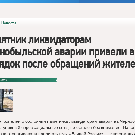
я
Новости
ятник ликвидаторам
нобыльской аварии привели в
ядок после обращений жител
2026
от жителей о состоянии памятника ликвидаторам аварии на Черно
ступивший через социальные сети, не остался без внимания. На с
вно отреагировали представители «Единой России» — информаци