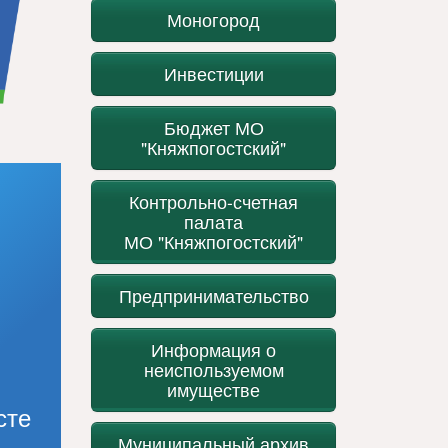
Моногород
Инвестиции
Бюджет МО
"Княжпогостский"
Контрольно-счетная
палата
МО "Княжпогостский"
Предпринимательство
Информация о
неиспользуемом
имуществе
сте
Муниципальный архив