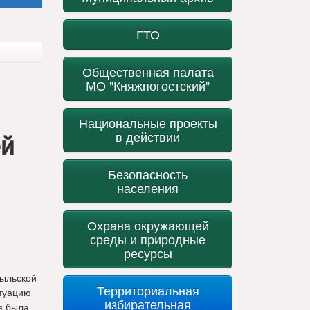
ГТО
Общественная палата
МО "Княжпогостский"
Национальные проекты
в действии
ей
Безопасность
населения
Охрана окружающей
среды и природные
ресурсы
быльской
Территориальная
итуацию
избирательная
я была