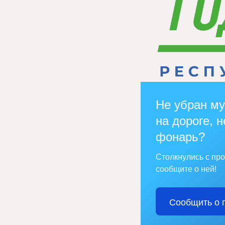
Не убран му
на дороге, н
фонарь?
Столкнулись с пр
сообщите о ней!
Сообщить о 