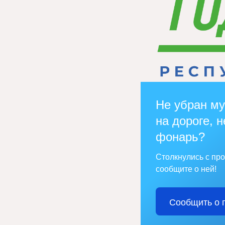
Не убран му
на дороге, н
фонарь?
Столкнулись с пр
сообщите о ней!
Сообщить о 