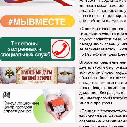
контроля. Предлагаемые
типового механизма обсл
риска. Законопроект не 
позволяет скоординирова
они работали по единым 
«Одним из распростране
земельного участка или 
случае являются лица, к
передвинули границы ил
земельный участок», - о
по Республике Коми Елен
Второе направление ини
деятельности с использ
технологий в ходе госуд
обеспечат беспилотники
аппараты, что позволит 
правообладателями – по
движения. Как результат 
минимизированы контакт
многие процессы.
«Принятие соответствую
технологичный механизм
современных технически
области государственног