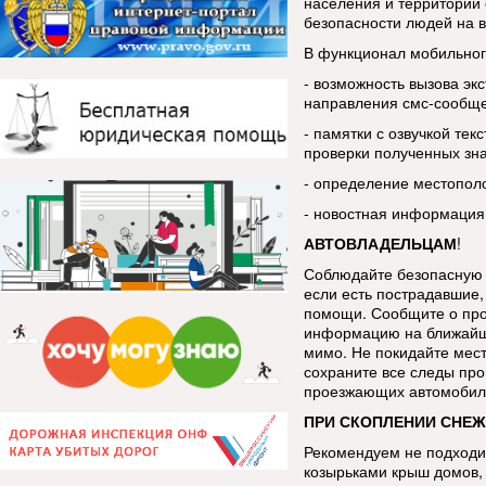
населения и территорий 
безопасности людей на в
В функционал мобильног
- возможность вызова эк
направления смс-сообщ
- памятки с озвучкой тек
проверки полученных зн
- определение местопол
- новостная информация
АВТОВЛАДЕЛЬЦАМ
!
Соблюдайте безопасную 
если есть пострадавшие, 
помощи. Сообщите о про
информацию на ближайш
мимо. Не покидайте мес
сохраните все следы про
проезжающих автомобиле
ПРИ СКОПЛЕНИИ СНЕЖ
Рекомендуем не подходит
козырьками крыш домов, 