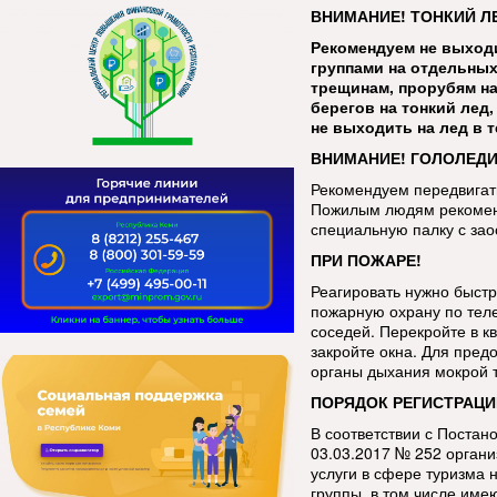
ВНИМАНИЕ! ТОНКИЙ Л
Рекомендуем не выходи
группами на отдельных
трещинам, прорубям на
берегов на тонкий лед
не выходить на лед в 
ВНИМАНИЕ! ГОЛОЛЕДИ
Рекомендуем передвигать
Пожилым людям рекоменд
специальную палку с за
ПРИ ПОЖАРЕ!
Реагировать нужно быстр
пожарную охрану по тел
соседей. Перекройте в кв
закройте окна. Для пред
органы дыхания мокрой 
ПОРЯДОК РЕГИСТРАЦИ
В соответствии с Постан
03.03.2017 № 252 орган
услуги в сфере туризма 
группы, в том числе име