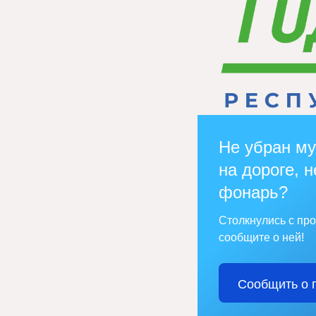
Не убран му
на дороге, н
фонарь?
Столкнулись с пр
сообщите о ней!
Сообщить о 