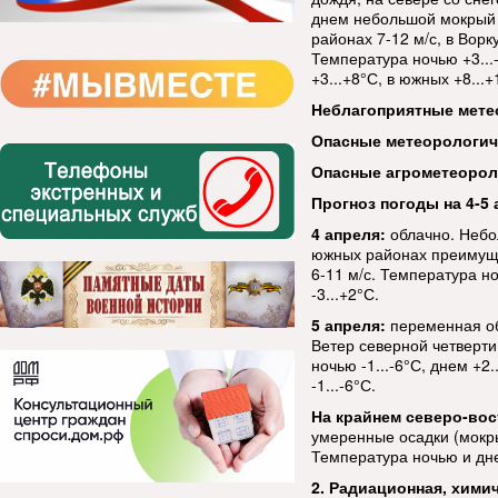
днем небольшой мокрый с
районах 7-12 м/с, в Вор
Температура ночью +3...-
+3...+8°С, в южных +8...
Неблагоприятные мете
Опасные метеорологи
Опасные агрометеорол
Прогноз погоды на 4-5 
4 апреля:
облачно. Небо
южных районах преимуще
6-11 м/с. Температура но
-3...+2°С.
5 апреля:
переменная об
Ветер северной четверти 
ночью -1...-6°С, днем +2.
-1...-6°С.
На крайнем северо-вост
умеренные осадки (мокрый
Температура ночью и дне
2. Радиационная, хими