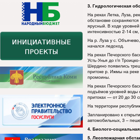
3. Гидрологическая об
На реках Летка, Луза, ре
обстановке сохраняются 
ярусный. В ходе уровне
интенсивностью 2-14 см, 
На р. Луза у с. Объячево,
начался ледоход.
На реках Печорского бас
Усть-Унья до г/п Троицко
Шердино появились трещ
притоке р. Ижмы на реке
промоины.
На реках Печорского бас
подъёмов уровней воды о
притоках — от 20 до 30 с
На территории республи
Запланировано к открыти
автомобильных, 3 – пеш
4. Биолого-социальная
5. Лесопожарная обста