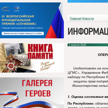
Главная
Новости
ИНФОРМАЦ
2 апреля 2026
ОПЕР
(
подготовлен на ос
ЦГМС», Управление Фед
надзору по Республике 
защиты прав потреб
Министерства сельск
1. Оценка состояния я
По Республике:
облачно
дождя, на севере со снег