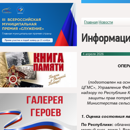
Главная
Новости
Информаци
4 апреля 2026
ОПЕР
(
подготовлен на ос
ЦГМС», Управление Фед
надзору по Республике 
защиты прав потреб
Министерства сельск
1. Оценка состояния я
По Республике:
облачно
мокрый снег, дождь). Вет