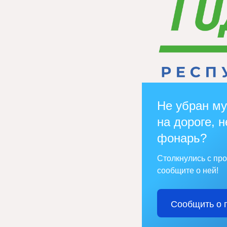
Не убран му
на дороге, н
фонарь?
Столкнулись с пр
сообщите о ней!
Сообщить о 