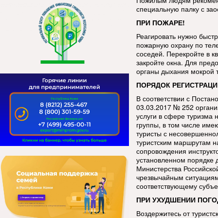
Пожилым людям рекоменд
специальную палку с за
ПРИ ПОЖАРЕ!
Реагировать нужно быстр
пожарную охрану по тел
соседей. Перекройте в кв
закройте окна. Для пред
органы дыхания мокрой 
ПОРЯДОК РЕГИСТРАЦИ
В соответствии с Постан
03.03.2017 № 252 орган
услуги в сфере туризма 
группы, в том числе име
туристы с несовершенно
туристским маршрутам н
сопровождения инструкт
установленном порядке 
Министерства Российско
чрезвычайным ситуациям
соответствующему субъе
ПРИ УХУДШЕНИИ ПОГО
Воздержитесь от туристс