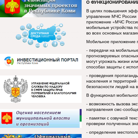
О ФУНКЦИОНИРОВАНИ
В целях повышения эфф
управление МЧС России 
приложение «МЧС России
мобильные устройства п
во всех основных магази
Мобильное приложение п
- передачи на мобильны
прогнозируемых опасных
могут угрожать жизни ил
способах защиты с испо
- проведения пропаганды
населения и территорий 
безопасности людей на в
В функционал мобильног
- возможность вызова эк
направления смс-сообщ
- памятки с озвучкой тек
проверки полученных зн
- определение местопол