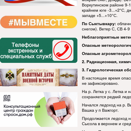
Воркутинском районе 9-14
крайнем юге -3...+2°С, д
западе +5...+10°С.
По Сыктывкару:
облачн
снегом). Ветер С, СВ 4-9
Неблагоприятные мете
Опасные метеорологи
Опасные агрометеорол
2. Радиационная, хими
3. Гидрологическая об
В настоящее время опас
не зафиксировано.
На р. Летка у с. Летка и 
сохраняется редкий ледо
Начался ледоход на р. Вы
Вашка у п Важгорт.
Продолжается ледоход на 
Сысола в верхнем и сре