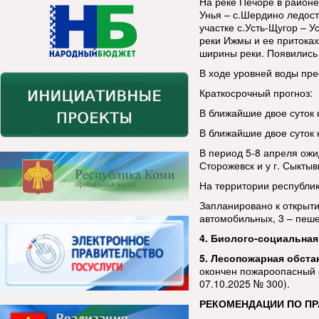
На реке Печоре в районе 
Унья – с.Шердино ледост
участке с.Усть-Щугор – У
реки Ижмы и ее притоках
ширины реки. Появились
В ходе уровней воды пре
Краткосрочный прогноз:
В ближайшие двое суток 
В ближайшие двое суток н
В период 5-8 апреля ожид
Сторожевск и у г. Сыктыв
На территории республи
Запланировано к открыти
автомобильных, 3 – пеш
4. Биолого-социальная
5. Лесопожарная обста
окончен пожароопасный 
07.10.2025 № 300).
РЕКОМЕНДАЦИИ ПО П