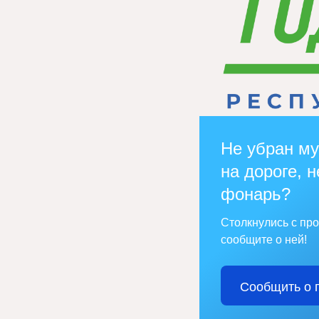
Не убран му
на дороге, н
фонарь?
Столкнулись с пр
сообщите о ней!
Сообщить о 