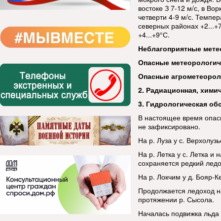
востоке З 7-12 м/с, в Во
четверти 4-9 м/с. Темпер
северных районах +2...+7
+4...+9°С.
Неблагоприятные мете
Опасные метеорологи
Опасные агрометеорол
2. Радиационная, хими
3. Гидрологическая об
В настоящее время опас
не зафиксировано.
На р. Луза у с. Верхолуз
На р. Летка у с. Летка и 
сохраняется редкий ледо
На р. Локчим у д. Бояр-К
Продолжается ледоход на
протяжении р. Сысола.
Началась подвижка льда н