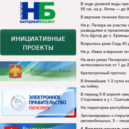
В ходе уровней воды пре
55 см, на р. Летка — до 9
В верхнем течении бассе
На р. Печора на участке
разводьями и промоинами
Усть-Щугор до п. Ермицы 
Вскрылась река Седь-Ю д
На р. Ижма в верхнем те
На всех реках Печорског
интенсивностью от 1 до 2
Краткосрочный прогноз:
В ближайшие 1-3 суток на 
на пойму.
В период 5-8 апреля ожид
Сторожевск и у г. Сыктыв
На территории республи
Запланировано к открыти
автомобильных, 3 – пеш
4. Биолого-социальная