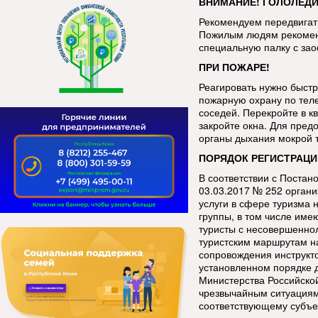
ВНИМАНИЕ! ГОЛОЛЕДИ
Рекомендуем передвигать
Пожилым людям рекоменд
специальную палку с за
ПРИ ПОЖАРЕ!
Реагировать нужно быстр
пожарную охрану по тел
соседей. Перекройте в кв
закройте окна. Для пред
органы дыхания мокрой 
ПОРЯДОК РЕГИСТРАЦИ
В соответствии с Постан
03.03.2017 № 252 орган
услуги в сфере туризма 
группы, в том числе име
туристы с несовершенно
туристским маршрутам н
сопровождения инструкт
установленном порядке 
Министерства Российско
чрезвычайным ситуациям
соответствующему субъе