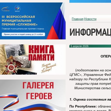
Главная
Новости
ИНФОРМАЦ
5 апреля 2026
ОПЕР
(
подготовлен на ос
ЦГМС», Управление Фед
надзору по Республике 
защиты прав потреб
Министерства сельск
1. Оценка состояния я
По Республике:
облачно
мокрого снега и дождя. 