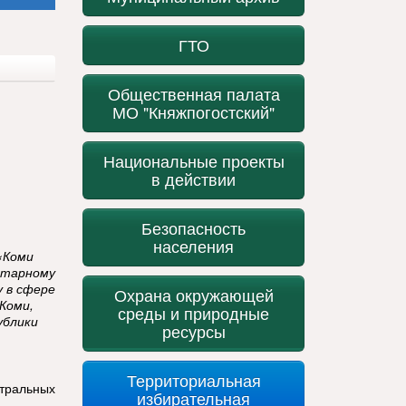
ГТО
Общественная палата
МО "Княжпогостский"
Национальные проекты
в действии
Безопасность
населения
«Коми
итарному
у в сфере
Охрана окружающей
Коми,
среды и природные
ублики
ресурсы
Территориальная
нтральных
избирательная