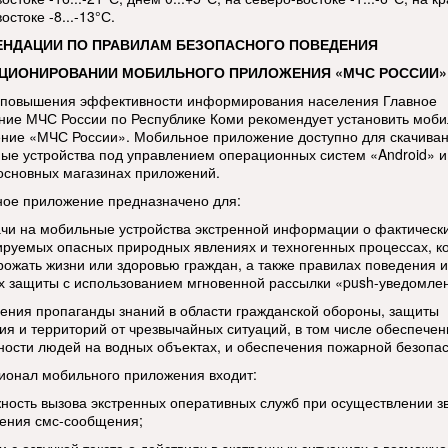
остоке -8...-13°С.
ЕНДАЦИИ ПО ПРАВИЛАМ БЕЗОПАСНОГО ПОВЕДЕНИЯ
КЦИОНИРОВАНИИ МОБИЛЬНОГО ПРИЛОЖЕНИЯ «МЧС РОССИИ»
 повышения эффективности информирования населения Главное
ние МЧС России по Республике Коми рекомендует установить моб
ние «МЧС России». Мобильное приложение доступно для скачиван
ые устройства под управлением операционных систем «Android» и
 основных магазинах приложений.
ое приложение предназначено для:
ачи на мобильные устройства экстренной информации о фактическ
ируемых опасных природных явлениях и техногенных процессах, к
грожать жизни или здоровью граждан, а также правилах поведения и
х защиты с использованием мгновенной рассылки «push-уведомле
дения пропаганды знаний в области гражданской обороны, защиты
ия и территорий от чрезвычайных ситуаций, в том числе обеспечен
ности людей на водных объектах, и обеспечения пожарной безопас
ионал мобильного приложения входит:
жность вызова экстренных оперативных служб при осуществлении з
ения смс-сообщения;