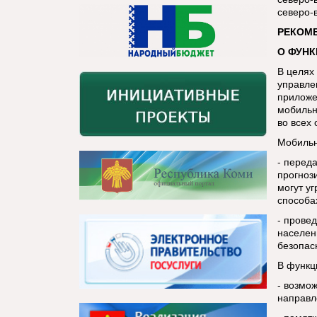
северо-в
РЕКОМ
О ФУН
В целях
управле
приложе
мобильн
во всех
Мобильн
- перед
прогноз
могут у
способа
- прове
населен
безопас
В функц
- возмо
направл