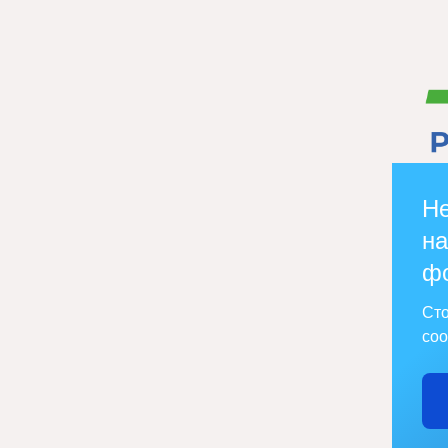
Не
на
ф
Сто
соо