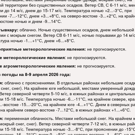
ой территории без существенных осадков. Ветер СВ, С 6-11 м/с, м
 до 14 м/с, днем до 15-17 м/с. Температура ночью +2...-3°С, при
ии -7...-12°С, днем +3...+8°С, на северо-востоке -3...+2°С, на кра
остоке ночью и днем -9...14°С.
тывкару:
облачно. Ночью существенных осадков, днем небольшой
ми с мокрым снегом. Ветер СВ 6-11 м/с, ночью порывами до 14 м/с
тура ночью -1…+1°С, днем +6...+8°С.
оприятные метеорологические явления:
не прогнозируются.
е метеорологические
явления
: не прогнозируются.
е агрометеорологические явления:
не прогнозируется.
 погоды на 8-9 апреля 2026 года:
я:
облачно с прояснениями. В отдельных районах небольшие осад
 снег, снег). На крайнем юге небольшой, местами умеренный дожд
 Ветер северной четверти 5-10 м/с, в южных районах и центральны
и 15-18 м/с. Температура ночью -6...-11°С, на крайнем севере, кр
..-востоке -15...-20°С, на крайнем юге -4...+1°С. Днем в северных 
, на крайнем северо-востоке -7...12°С, в южных районах +1...+6°С.
я:
переменная облачность. Местами небольшой снег. На крайнем 
мокрый снег, снег). Ветер северной четверти 7-12 м/с, в южных ра
 15-18 м/с. Температура ночью -3...-8°С, при прояснении до -15°С
остоке -16...-21°С; днем 0...+5°С, на северо-востоке -1...-6°С, на 