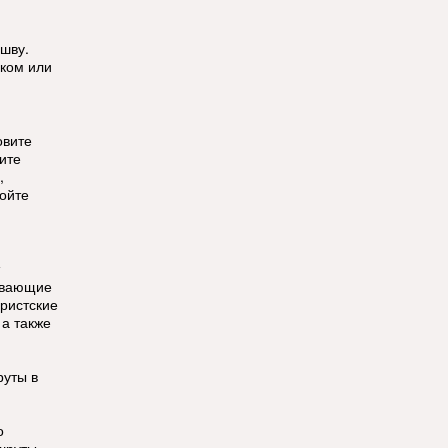
ошву.
ком или
овите
ите
,
ойте
ывающие
уристские
 а также
руты в
о