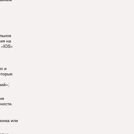
ильное
ия на
 «IOS»
их и
оторые
ний»;
ия
ности.
вонка или