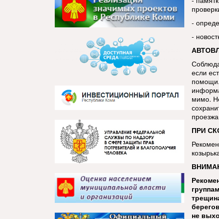
- памятк
проверк
- опред
- новос
АВТОВ
Соблюда
если ест
помощи.
информа
мимо. Н
сохрани
проезжа
ПРИ СК
Рекомен
козырьк
ВНИМАН
Рекомен
группам
трещина
берегов
не выхо