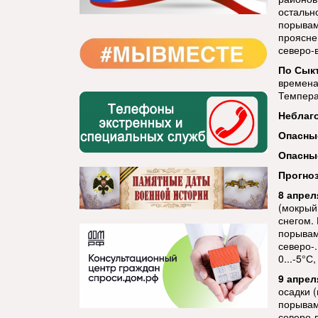
остальн
порывами
прояснен
северо-в
По Сык
времена
Темпера
Неблаг
Опасны
Опасны
Прогноз
8 апрел
(мокрый
снегом.
порывам
северо-.
0...-5°С
9 апрел
осадки (
порывами
северо-в