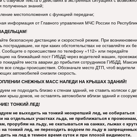
и с озвучкой текста о действиях в экстренных ситуациях с возможн
и полученных знаний;
еление местоположения с функцией передачи;
тная информация от Главного управления МЧС России по Республи
ЛАДЕЛЬЦАМ
!
йте безопасную дистанцию и скоростной режим. При возникновен
ь пострадавшие, ни при каких обстоятельствах не оставляйте их бе
 Сообщите о происшествии по телефону «112» или передайте
цию на ближайший пост ГИБДД через водителей машин, проезжа
е покидайте места аварии до прибытия сотрудников ГИБДД. Макси
те все следы происшествия. Обозначьте место ДТП, чтоб водители
ющих автомобилей снизили скорость.
ОПЛЕНИИ СНЕЖНЫХ МАСС НАЛЕДИ НА КРЫШАХ ЗДАНИЙ!
дуем не подходить близко к стенам зданий, не ставить коляски с д
ами крыш домов, не оставлять автомобили вблизи зданий и сооруж
ИЕ! ТОНКИЙ ЛЕД!
дуем не выходить на тонкий неокрепший лед, не собираться
и на отдельных участках льда, не приближаться к промоинам,
м, прорубям на льду, не скатываться на санках, лыжах с кру
 на тонкий лед, не переходить водоем по льду в запрещенных
дить на лед в темное время суток и при плохой видимости.