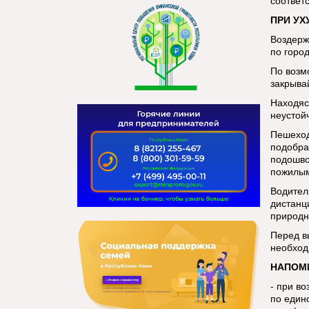
соответ
ПРИ УХ
Воздерж
по город
По возм
закрывай
Находяс
неустой
Пешеход
подобра
подошво
пожилым
Водител
дистанц
природн
Перед в
необход
НАПОМ
- при в
по един