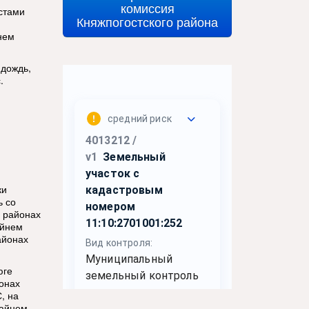
комиссия
естами
Княжпогостского района
йнем
 дождь,
.
ки
ь со
х районах
айнем
районах
юге
йонах
, на
крайнем