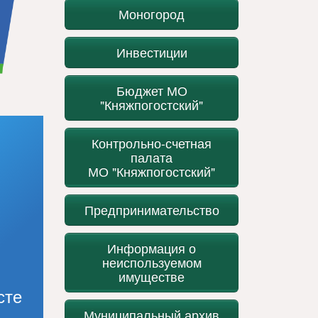
Моногород
Инвестиции
Бюджет МО
"Княжпогостский"
Контрольно-счетная
палата
МО "Княжпогостский"
Предпринимательство
Информация о
неиспользуемом
имуществе
сте
Муниципальный архив