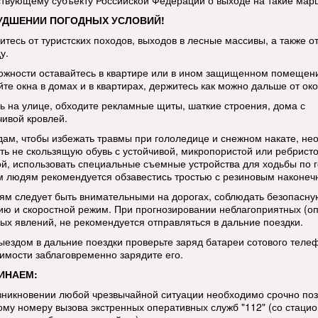
ствующему субъекту Российской Федерации о выходе на такие мар
УДШЕНИИ ПОГОДНЫХ УСЛОВИЙ!
итесь от туристских походов, выходов в лесные массивы, а также о
у.
ожности оставайтесь в квартире или в ином защищенном помещен
те окна в домах и в квартирах, держитесь как можно дальше от око
ь на улице, обходите рекламные щиты, шаткие строения, дома с
чивой кровлей.
ам, чтобы избежать травмы при гололедице и снежном накате, не
ть не скользящую обувь с устойчивой, микропористой или ребрист
й, использовать специальные съемные устройства для ходьбы по г
 людям рекомендуется обзавестись тростью с резиновым наконеч
ям следует быть внимательными на дорогах, соблюдать безопасну
ию и скоростной режим. При прогнозировании неблагоприятных (о
ых явлений, не рекомендуется отправляться в дальние поездки.
ыездом в дальние поездки проверьте заряд батареи сотового теле
имости заблаговременно зарядите его.
ИНАЕМ:
озникновении любой чрезвычайной ситуации необходимо срочно по
ому номеру вызова экстренных оперативных служб "112" (со стаци