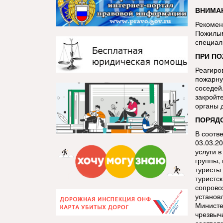
ВНИМАН
Рекомен
Пожилым
специал
ПРИ ПО
Реагиро
пожарну
соседей.
закройт
органы 
ПОРЯДО
В соотв
03.03.2
услуги 
группы,
туристы
туристс
сопрово
установ
Министе
чрезвыч