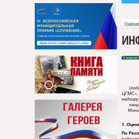
Главна
ИН
6 апреля 
(
под
ЦГМС»,
надзору
защи
Мини
1. Оцен
По Респ
районов