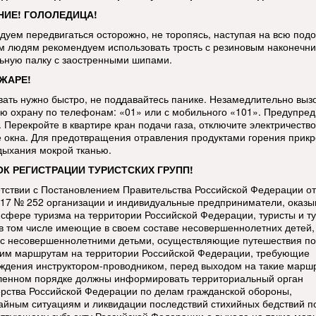
ИЕ! ГОЛОЛЕДИЦА!
дуем передвигаться осторожно, не торопясь, наступая на всю под
 людям рекомендуем использовать трость с резиновым наконечни
ьную палку с заостренными шипами.
ЖАРЕ!
вать нужно быстро, не поддавайтесь панике. Незамедлительно выз
ю охрану по телефонам: «01» или с мобильного «101». Предупред
 Перекройте в квартире кран подачи газа, отключите электричество
е окна. Для предотвращения отравления продуктами горения прикр
дыхания мокрой тканью.
К РЕГИСТРАЦИИ ТУРИСТСКИХ ГРУПП!
етствии с Постановлением Правительства Российской Федерации от
017 № 252 организации и индивидуальные предприниматели, оказ
в сфере туризма на территории Российской Федерации, туристы и т
 в том числе имеющие в своем составе несовершеннолетних детей,
 с несовершеннолетними детьми, осуществляющие путешествия по
ким маршрутам на территории Российской Федерации, требующие
ждения инструктором-проводником, перед выходом на такие марш
ленном порядке должны информировать территориальный орган
рства Российской Федерации по делам гражданской обороны,
айным ситуациям и ликвидации последствий стихийных бедствий п