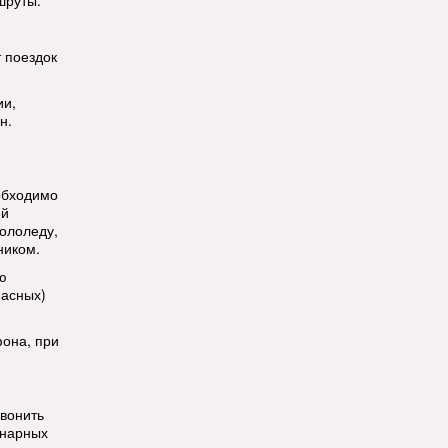
шруты.
т поездок
ии,
н.
обходимо
ой
ололеду,
ником.
ю
пасных)
фона, при
звонить
онарных