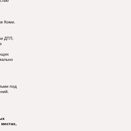
остью
ке Коми.
ии ДТП,
з
ющих
мально
етьми под
ений.
тых
 местах,