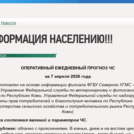
я
Новости
ФОРМАЦИЯ НАСЕЛЕНИЮ!!!
2026
ОПЕРАТИВНЫЙ
ЕЖЕДНЕВНЫЙ ПРОГНОЗ ЧС
на 7 апреля 2026 года
готовлен на основе информации филиала ФГБУ Северное УГМС 
 Управление Федеральной службы по ветеринарному и фитосан
 по Республике Коми, Управления Федеральной службы по надзор
ты прав потребителей и благополучия человека по Республике 
стерства сельского хозяйства и потребительского рынка Респ
Коми
)
ка состояния явлений и параметров ЧС.
ублике:
облачно с прояснениями. В южных, днем и на востоке це
 небольшие, местами умеренные осадки (дождь, мокрый снег), на