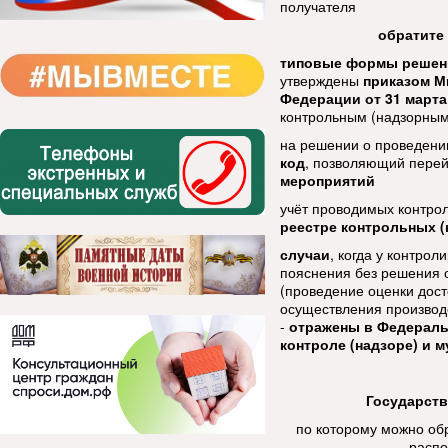
получателя
обратите
типовые формы решен
утверждены
приказом М
Федерации от 31 марта
контрольным (надзорным
на решении о проведени
код
, позволяющий перей
мероприятий
учёт проводимых контро
реестре контрольных 
случаи
, когда у контро
пояснения без решения 
(проведение оценки дост
осуществления производс
-
отражены в
Федеральн
контроле (надзоре) и 
Государств
по которому можно обр
распо