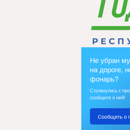
Не убран му
на дороге, н
фонарь?
Столкнулись с пр
сообщите о ней!
Сообщить о 