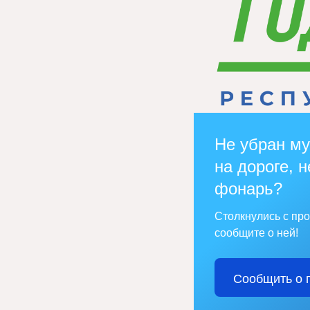
Не убран му
на дороге, н
фонарь?
Столкнулись с пр
сообщите о ней!
Сообщить о 